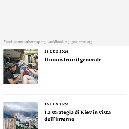
Fonti:
,
,
openweathermap.org
worldbank.org
geonames.org
23
LUG 2026
Il ministro e il generale
16
LUG 2026
La strategia di Kiev in vista
dell’inverno