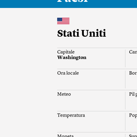
Stati Uniti
Capitale
Ca
Washington
Ora locale
Bor
Meteo
Pil
Temperatura
Pop
Moneta
Sup