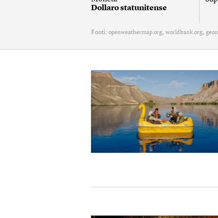
Dollaro statunitense
Fonti:
,
,
openweathermap.org
worldbank.org
geon