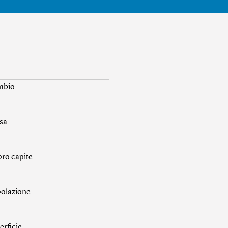
mbio
sa
 pro capite
olazione
erficie