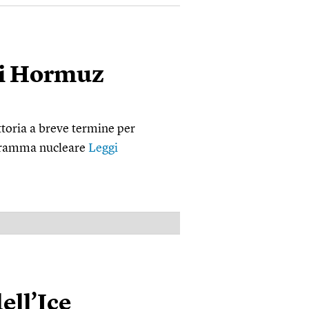
di Hormuz
ittoria a breve termine per
ogramma nucleare
Leggi
PUBBLICITÀ
ell’Ice