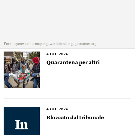
Fonti:
,
,
openweathermap.org
worldbank.org
geonames.org
4
GIU 2026
Quarantena per altri
4
GIU 2026
Bloccato dal tribunale