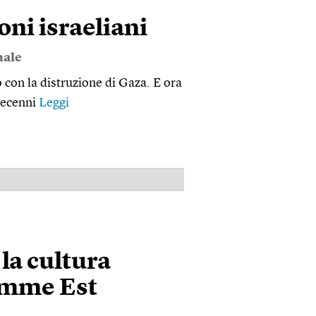
oni israeliani
nale
 con la distruzione di Gaza. E ora
 decenni
Leggi
PUBBLICITÀ
 la cultura
emme Est