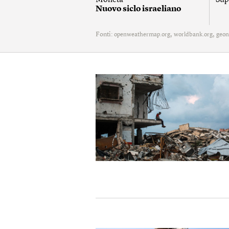
Moneta
Sup
Nuovo siclo israeliano
Fonti:
,
,
openweathermap.org
worldbank.org
geon