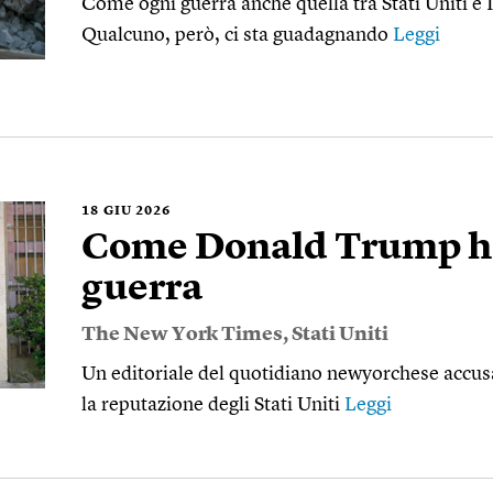
Come ogni guerra anche quella tra Stati Uniti e 
Qualcuno, però, ci sta guadagnando
Leggi
18
GIU 2026
Come Donald Trump ha
guerra
The New York Times
,
Stati Uniti
Un editoriale del quotidiano newyorchese accusa
la reputazione degli Stati Uniti
Leggi