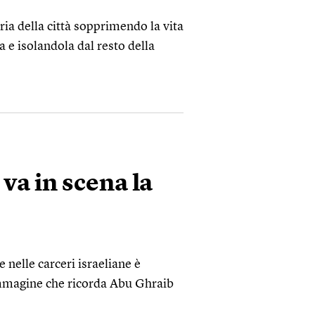
oria della città sopprimendo la vita
 e isolandola dal resto della
 va in scena la
e nelle carceri israeliane è
mmagine che ricorda Abu Ghraib