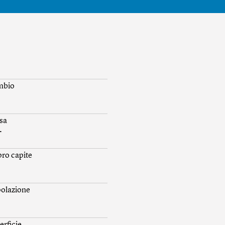
mbio
sa
.
 pro capite
olazione