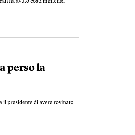
Iran ha avuto costi immensi.
 perso la
 il presidente di avere rovinato