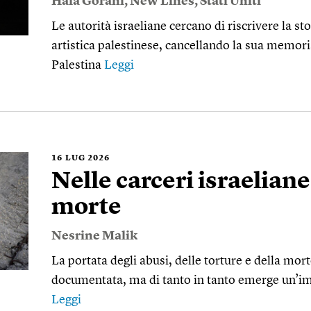
Hala Gorani
,
New Lines
,
Stati Uniti
Le autorità israeliane cercano di riscrivere la st
artistica palestinese, cancellando la sua memoria
Palestina
Leggi
16
LUG 2026
Nelle carceri israeliane
morte
Nesrine Malik
La portata degli abusi, delle torture e della mort
documentata, ma di tanto in tanto emerge un’i
Leggi