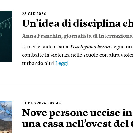
28
GIU 2026
Un’idea di disciplina c
Anna Franchin
, giornalista di Internaziona
La serie sudcoreana
Teach you a lesson
segue un 
combatte la violenza nelle scuole con altra vio
turbando altri
Leggi
11
FEB 2026
09.43
Nove persone uccise in 
una casa nell’ovest de