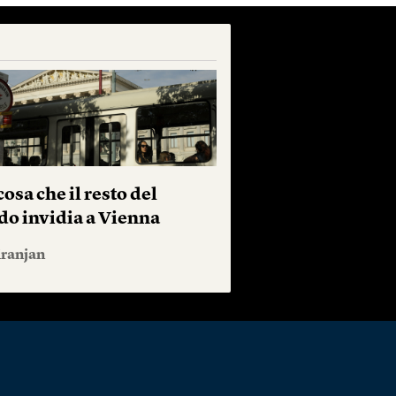
osa che il resto del
o invidia a Vienna
iranjan