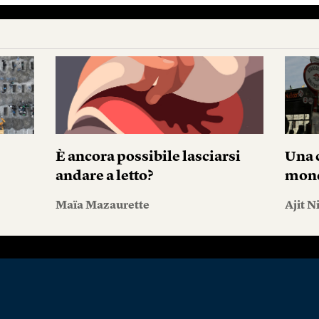
È ancora possibile lasciarsi
Una c
andare a letto?
mond
Maïa Mazaurette
Ajit N