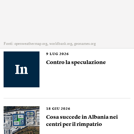
Fonti:
,
,
openweathermap.org
worldbank.org
geonames.org
9
LUG 2026
Contro la speculazione
18
GIU 2026
Cosa succede in Albania nei
centri per il rimpatrio