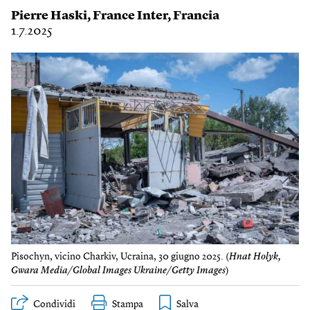
Pierre Haski
,
France Inter
,
Francia
1.7.2025
Pisochyn, vicino Charkiv, Ucraina, 30 giugno 2025. (
Hnat Holyk,
Gwara Media/Global Images Ukraine/Getty Images
)
Condividi
Stampa