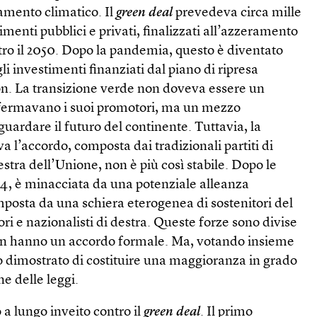
mento climatico. Il
green deal
prevedeva circa mille
imenti pubblici e privati, finalizzati all’azzeramento
tro il 2050. Dopo la pandemia, questo è diventato
gli investimenti finanziati dal piano di ripresa
n. La transizione verde non doveva essere un
ffermavano i suoi promotori, ma un mezzo
ardare il futuro del continente. Tuttavia, la
a l’accordo, composta dai tradizionali partiti di
estra dell’Unione, non è più così stabile. Dopo le
24, è minacciata da una potenziale alleanza
mposta da una schiera eterogenea di sostenitori del
ori e nazionalisti di destra. Queste forze sono divise
non hanno un accordo formale. Ma, votando insieme
 dimostrato di costituire una maggioranza in grado
ne delle leggi.
 a lungo inveito contro il
green deal
. Il primo