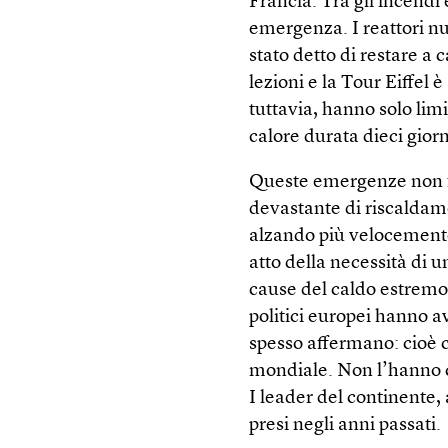
Francia. Tra gli incendi 
emergenza. I reattori nuc
stato detto di restare a 
lezioni e la Tour Eiffel 
tuttavia, hanno solo lim
calore durata dieci gior
Queste emergenze non fi
devastante di riscaldam
alzando più velocemente
atto della necessità di u
cause del caldo estremo 
politici europei hanno av
spesso affermano: cioè 
mondiale. Non l’hanno co
I leader del continente, 
presi negli anni passati.