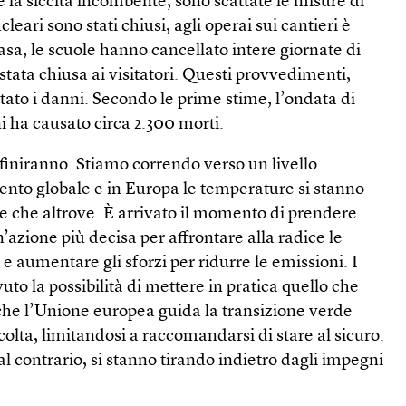
e la siccità incombente, sono scattate le misure di
leari sono stati chiusi, agli operai sui cantieri è
casa, le scuole hanno cancellato intere giornate di
è stata chiusa ai visitatori. Questi provvedimenti,
itato i danni. Secondo le prime stime, l’ondata di
ni ha causato circa 2.300 morti.
niranno. Stiamo correndo verso un livello
ento globale e in Europa le temperature si stanno
 che altrove. È arrivato il momento di prendere
n’azione più decisa per affrontare alla radice le
e aumentare gli sforzi per ridurre le emissioni. I
uto la possibilità di mettere in pratica quello che
che l’Unione europea guida la transizione verde
lta, limitandosi a raccomandarsi di stare al sicuro.
al contrario, si stanno tirando indietro dagli impegni