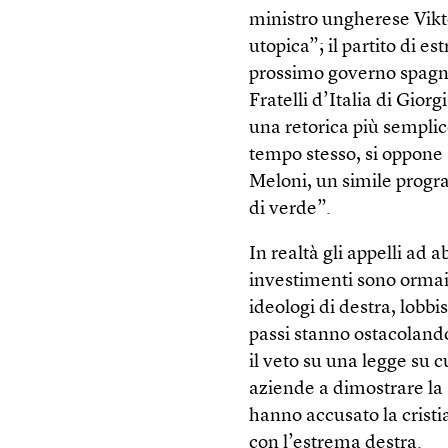
ministro ungherese Vikt
utopica”; il partito di e
prossimo governo spagno
Fratelli d’Italia di Gio
una retorica più semplice
tempo stesso, si oppone 
Meloni, un simile progr
di verde”.
In realtà gli appelli ad
investimenti sono ormai 
ideologi di destra, lobbi
passi stanno ostacolando
il veto su una legge su c
aziende a dimostrare la s
hanno accusato la crist
con l’estrema destra.