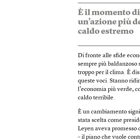
È il momento di 
un’azione più de
caldo estremo
Di fronte alle sfide eco
sempre più baldanzoso s
troppo per il clima. È d
queste voci. Stanno rid
l’economia più verde, co
caldo terribile.
È un cambiamento signif
stata scelta come presi
Leyen aveva promesso d
– il piano che vuole cont