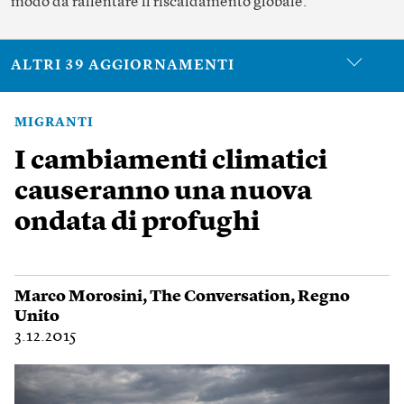
modo da rallentare il riscaldamento globale.
ALTRI 39 AGGIORNAMENTI
MIGRANTI
I cambiamenti climatici
causeranno una nuova
ondata di profughi
Marco Morosini
,
The Conversation
,
Regno
Unito
3.12.2015