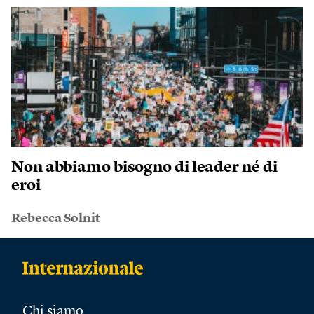
Non abbiamo bisogno di leader né di
eroi
Rebecca Solnit
Chi siamo