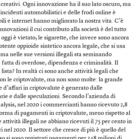
creativi. Ogni innovazione ha il suo lato oscuro, ma
ncidenti automobilistici e delle frodi online è
li e internet hanno migliorato la nostra vita. C’è
innovazioni il cui contributo alla società è del tutto
 oggi è vietato; le sigarette, che invece sono ancora
potente oppioide sintetico ancora legale, che si usa
i ma nelle sue versioni illegali sta seminando
 fatta di overdose, dipendenza e criminalità. Il
 lista? In realtà ci sono anche attività legali che
on le criptovalute, ma non sono molte: la grande
d’affari in criptovalute è generato dalle
rie e dalle speculazioni. Secondo l’azienda di
alysis, nel 2020 i commercianti hanno ricevuto 2,8
 forma di pagamenti in criptovalute, meno rispetto al
 attività illegali ne abbiano ricevuti il 75 per cento in
ri nel 2020. Il settore che cresce di più è quello del
rso si sono registrati pagamenti per 348 milioni di