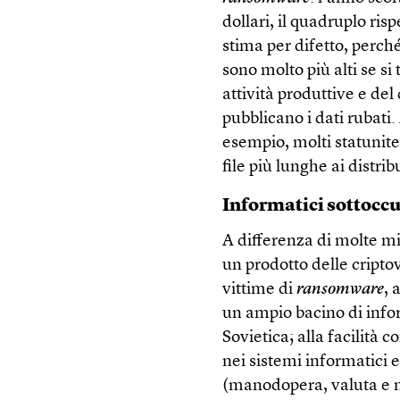
dollari, il quadruplo risp
stima per difetto, perché
sono molto più alti se si
attività produttive e de
pubblicano i dati rubati.
esempio, molti statunite
file più lunghe ai distrib
Informatici sottocc
A differenza di molte m
un prodotto delle cripto
vittime di
ransomware
, 
un ampio bacino di infor
Sovietica; alla facilità 
nei sistemi informatici e
(manodopera, valuta e ma