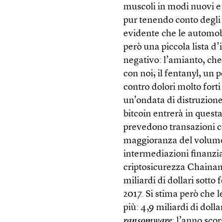
muscoli in modi nuovi e 
pur tenendo conto degli i
evidente che le automobi
però una piccola lista d’
negativo: l’amianto, che
con noi; il fentanyl, un 
contro dolori molto fort
un’ondata di distruzione
bitcoin entrerà in questa
prevedono transazioni c
maggioranza del volume 
intermediazioni finanzia
criptosicurezza Chainan
miliardi di dollari sotto
2017. Si stima però che le
più: 4,9 miliardi di dolla
ransomware
: l’anno sco