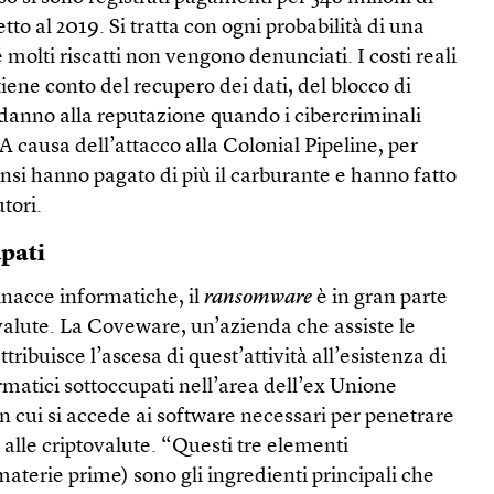
etto al 2019. Si tratta con ogni probabilità di una
 molti riscatti non vengono denunciati. I costi reali
 tiene conto del recupero dei dati, del blocco di
l danno alla reputazione quando i cibercriminali
 A causa dell’attacco alla Colonial Pipeline, per
nsi hanno pagato di più il carburante e hanno fatto
utori.
upati
inacce informatiche, il
ransomware
è in gran parte
valute. La Coveware, un’azienda che assiste le
attribuisce l’ascesa di quest’attività all’esistenza di
matici sottoccupati nell’area dell’ex Unione
con cui si accede ai software necessari per penetrare
 alle criptovalute. “Questi tre elementi
terie prime) sono gli ingredienti principali che