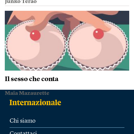
Junko Terao
Il sesso che conta
Maïa Mazaurette
Chi siamo