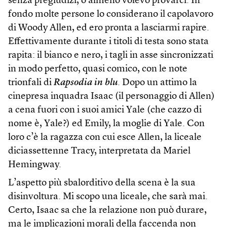
senza pregiudizi, o almeno volevo provarci. In
fondo molte persone lo considerano il capolavoro
di Woody Allen, ed ero pronta a lasciarmi rapire.
Effettivamente durante i titoli di testa sono stata
rapita: il bianco e nero, i tagli in asse sincronizzati
in modo perfetto, quasi comico, con le note
trionfali di
Rapsodia in blu
. Dopo un attimo la
cinepresa inquadra Isaac (il personaggio di Allen)
a cena fuori con i suoi amici Yale (che cazzo di
nome è, Yale?) ed Emily, la moglie di Yale. Con
loro c’è la ragazza con cui esce Allen, la liceale
diciassettenne Tracy, interpretata da Mariel
Hemingway.
L’aspetto più sbalorditivo della scena è la sua
disinvoltura. Mi scopo una liceale, che sarà mai.
Certo, Isaac sa che la relazione non può durare,
ma le implicazioni morali della faccenda non