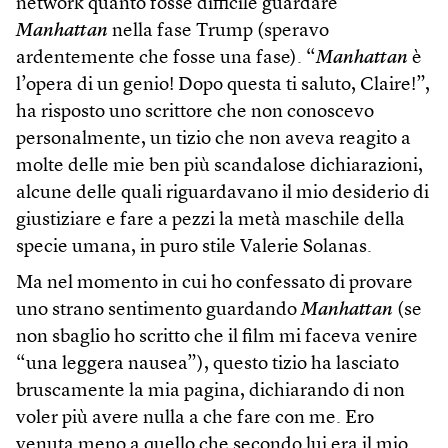
network quanto fosse difficile guardare
Manhattan
nella fase Trump (speravo
ardentemente che fosse una fase). “
Manhattan
è
l’opera di un genio! Dopo questa ti saluto, Claire!”,
ha risposto uno scrittore che non conoscevo
personalmente, un tizio che non aveva reagito a
molte delle mie ben più scandalose dichiarazioni,
alcune delle quali riguardavano il mio desiderio di
giustiziare e fare a pezzi la metà maschile della
specie umana, in puro stile Valerie Solanas.
Ma nel momento in cui ho confessato di provare
uno strano sentimento guardando
Manhattan
(se
non sbaglio ho scritto che il film mi faceva venire
“una leggera nausea”), questo tizio ha lasciato
bruscamente la mia pagina, dichiarando di non
voler più avere nulla a che fare con me. Ero
venuta meno a quello che secondo lui era il mio