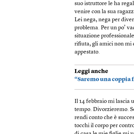
suo istruttore le ha reg
venire con la sua ragazz
Lei nega, nega per diver
problema. Per un po’ va
situazione professional
rifiuta, gli amici non m
appestato.
Leggi anche
“Saremo una coppia fi
Il 14 febbraio mi lascia
tempo. Divorzieremo. So
rendi conto che è success
tocchi il corpo per contr
di casa le mie figlie mi