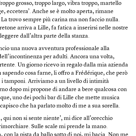
Troppo grosso, troppo largo, vibra troppo, martello
e, eccetera’. Anche se è molto aperta, rimane
e. La trovo sempre più carina ma non faccio nulla.
tone arriva a Lille, fa fatica a inserirsi nelle nostre
leggere dall’altra parte della stanza.
cio una nuova avventura professionale alla
ell’incontinenza per adulti. Ancora una volta,
rtente. Un giorno ricevo in regalo dalla mia azienda
 sapendo cosa farne, li offro a Frédérique, che però
 i tamponi. Arriviamo a un livello di intimità
orno dopo mi propone di andare a bere qualcosa con
hèque, uno dei pochi bar di Lille che mette musica
 capisco che ha parlato molto di me a sua sorella.
 qui non si sente niente’, mi dice all’orecchio
rimorchiare. Sulle scale mi prende la mano.
, con la pista da ballo sotto di noi, mi bacia. Non me