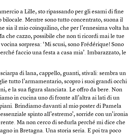
rcio a Lille, sto ripassando per gli esami di fine
 bilocale. Mentre sono tutto concentrato, suona il
he sia il mio coinquilino, che per l’ennesima volta ha
a che cazzo, possibile che non ti ricordi mai le tue
 vocina sorpresa: ‘Mi scusi, sono Frédérique! Sono
erché faccio una festa a casa mia’. Imbarazzato, le
sciarpa di lana, cappello, guanti, stivali: sembra un
lie tutto l’armamentario, scopro i suoi grandi occhi
ani, e la sua figura slanciata. Le offro da bere. Non
amo in cucina uno di fronte all’altra ai lati di un
ipiani. Brindiamo davanti al mio poster di Pamela
ssenziale spinto all’estremo’, sorride con un’ironia
erente. Ma non cerco di sedurla perché mi dice che
gno in Bretagna. Una storia seria. E poi tra poco