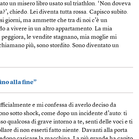
alato un misero libro usato sul triathlon. ‘Non doveva
a?’, chiedo. Lei diventa tutta rossa. Capisco subito.
si giorni, ma ammette che tra di noi c’è un
do a vivere in un altro appartamento. La mia
e peggiora, le vendite stagnano, mia moglie mi
i chiamano più, sono stordito. Sono diventato un
no alla fine”
 ufficialmente e mi confessa di averlo deciso da
no sotto shock, come dopo un incidente d’auto: ti
o qualcosa di grave intorno a te, senti delle voci e ti
ollare di non esserti fatto niente. Davanti alla porta
 vedono caricare la macchina. La più grande ha capito