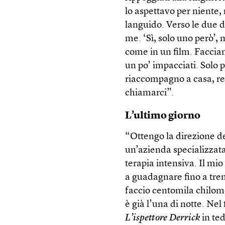
lo aspettavo per niente,
languido. Verso le due d
me. ‘Sì, solo uno però’, m
come in un film. Faccia
un po’ impacciati. Solo
riaccompagno a casa, re
chiamarci”.
L’ultimo giorno
“Ottengo la direzione del
un’azienda specializzata 
terapia intensiva. Il mi
a guadagnare fino a tren
faccio centomila chilome
è già l’una di notte. Nel
L’ispettore Derrick
in te