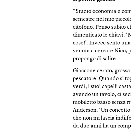
“Studio economia e comme
semestre nel mio piccolo
citofono. Penso subito c
dimenticato le chiavi. ‘M
cose!’. Invece sento una
venuta a cercare Nico, p
propongo di salire.
Giaccone cerato, grossa 
pescatore! Quando si tog
verdi, i suoi capelli cast
avendo un tavolo, ci sedi
mobiletto basso senza r
Anderson. ‘Un concetto e
che non mi lascia indiff
da due anni ha un compa