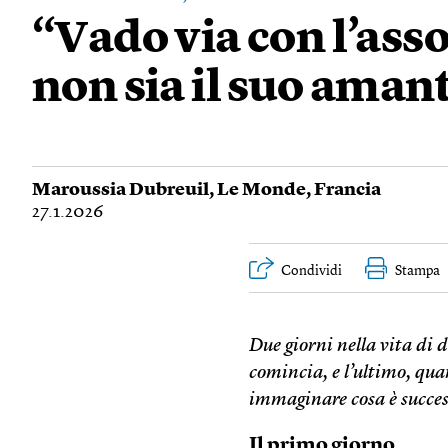
“Vado via con l’ass
non sia il suo aman
Maroussia Dubreuil
,
Le Monde
,
Francia
27.1.2026
Condividi
Stampa
Due giorni nella vita di
comincia, e l’ultimo, quand
immaginare cosa è succes
Il primo giorno