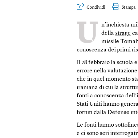
Condividi
Stampa
U
n’inchiesta mil
della
strage
ca
missile Tomaha
conoscenza dei primi ris
Il 28 febbraio la scuola
errore nella valutazione
che in quel momento sta
iraniana di cui la strutt
fonti a conoscenza dell’i
Stati Uniti hanno genera
forniti dalla Defense in
Le fonti hanno sottoline
e ci sono seri interroga