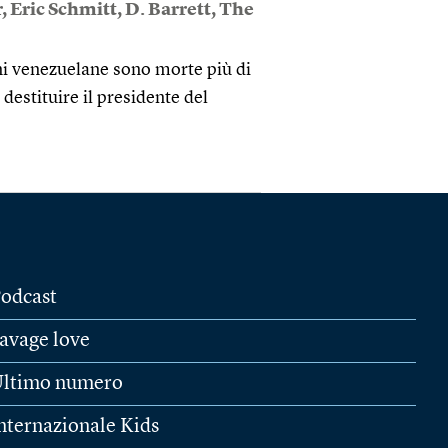
r
,
Eric Schmitt
,
D. Barrett
,
The
oni venezuelane sono morte più di
estituire il presidente del
odcast
avage love
ltimo numero
nternazionale Kids