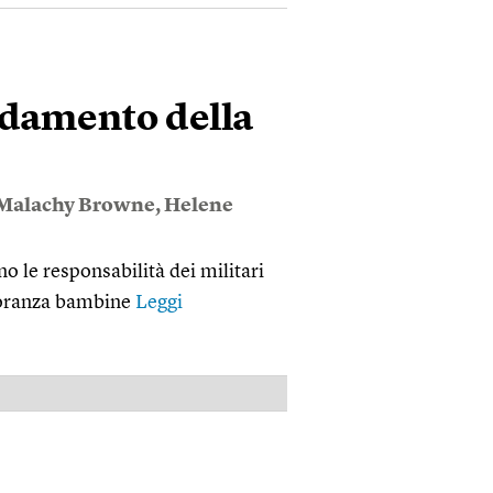
rdamento della
Malachy Browne
,
Helene
no le responsabilità dei militari
ggioranza bambine
Leggi
PUBBLICITÀ