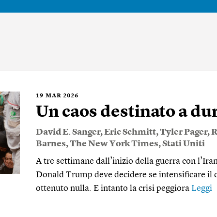
19
MAR 2026
Un caos destinato a du
David E. Sanger
,
Eric Schmitt
,
Tyler Pager
,
R
Barnes
,
The New York Times
,
Stati Uniti
A tre settimane dall’inizio della guerra con l’Ira
Donald Trump deve decidere se intensificare il co
ottenuto nulla. E intanto la crisi peggiora
Leggi