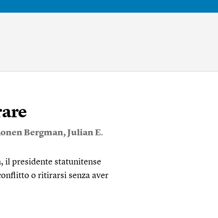
rare
onen Bergman
,
Julian E.
n, il presidente statunitense
nflitto o ritirarsi senza aver