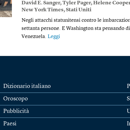
David E. Sanger
,
Tyler Pager
,
Helene Coope
New York Times
,
Stati Uniti
Negli attacchi statunitensi contro le imbarcazi
settanta persone. E Washington sta pensando di d
Venezuela.
Leggi
Dizionario italiano
P
Oroscopo
S
Pubblicità
U
Paesi
I