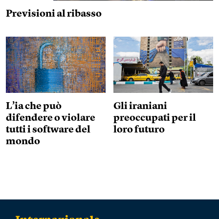
Previsioni al ribasso
L’ia che può
Gli iraniani
difendere o violare
preoccupati per il
tutti i software del
loro futuro
mondo