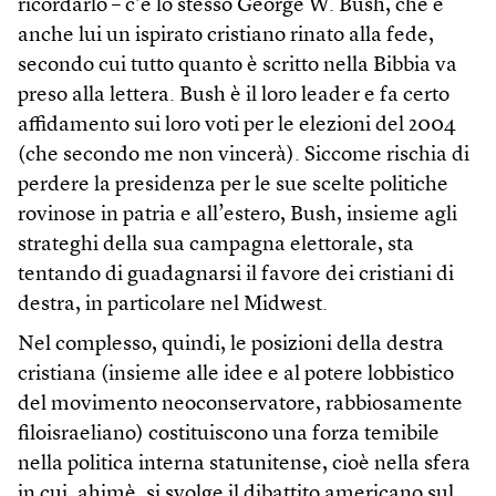
ricordarlo – c’è lo stesso George W. Bush, che è
anche lui un ispirato cristiano rinato alla fede,
secondo cui tutto quanto è scritto nella Bibbia va
preso alla lettera. Bush è il loro leader e fa certo
affidamento sui loro voti per le elezioni del 2004
(che secondo me non vincerà). Siccome rischia di
perdere la presidenza per le sue scelte politiche
rovinose in patria e all’estero, Bush, insieme agli
strateghi della sua campagna elettorale, sta
tentando di guadagnarsi il favore dei cristiani di
destra, in particolare nel Midwest.
Nel complesso, quindi, le posizioni della destra
cristiana (insieme alle idee e al potere lobbistico
del movimento neoconservatore, rabbiosamente
filoisraeliano) costituiscono una forza temibile
nella politica interna statunitense, cioè nella sfera
in cui, ahimè, si svolge il dibattito americano sul