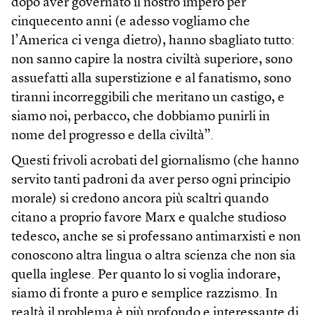
dopo aver governato il nostro impero per
cinquecento anni (e adesso vogliamo che
l’America ci venga dietro), hanno sbagliato tutto:
non sanno capire la nostra civiltà superiore, sono
assuefatti alla superstizione e al fanatismo, sono
tiranni incorreggibili che meritano un castigo, e
siamo noi, perbacco, che dobbiamo punirli in
nome del progresso e della civiltà”.
Questi frivoli acrobati del giornalismo (che hanno
servito tanti padroni da aver perso ogni principio
morale) si credono ancora più scaltri quando
citano a proprio favore Marx e qualche studioso
tedesco, anche se si professano antimarxisti e non
conoscono altra lingua o altra scienza che non sia
quella inglese. Per quanto lo si voglia indorare,
siamo di fronte a puro e semplice razzismo. In
realtà il problema è più profondo e interessante di