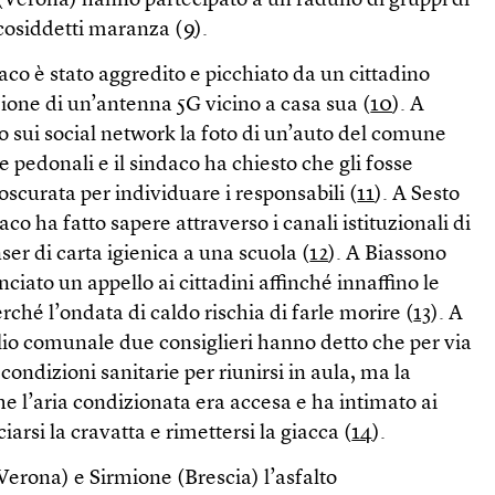
Verona) hanno partecipato a un raduno di gruppi di
 cosiddetti maranza (
9
).
daco è stato aggredito e picchiato da un cittadino
azione di un’antenna 5G vicino a casa sua (
10
). A
o sui social network la foto di un’auto del comune
e pedonali e il sindaco ha chiesto che gli fosse
oscurata per individuare i responsabili (
11
). A Sesto
co ha fatto sapere attraverso i canali istituzionali di
ser di carta igienica a una scuola (
12
). A Biassono
ciato un appello ai cittadini affinché innaffino le
rché l’ondata di caldo rischia di farle morire (
13
). A
lio comunale due consiglieri hanno detto che per via
condizioni sanitarie per riunirsi in aula, ma la
he l’aria condizionata era accesa e ha intimato ai
ciarsi la cravatta e rimettersi la giacca (
14
).
ona) e Sirmione (Brescia) l’asfalto