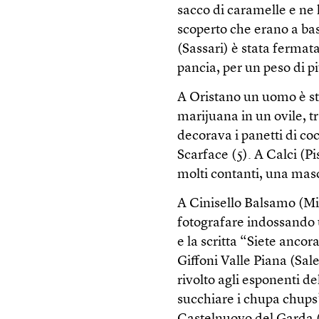
sacco di caramelle e ne 
scoperto che erano a ba
(Sassari) è stata fermat
pancia, per un peso di pi
A Oristano un uomo è sta
marijuana in un ovile, tr
decorava i panetti di c
Scarface (
5
). A Calci (P
molti contanti, una mas
A Cinisello Balsamo (Mil
fotografare indossando 
e la scritta “Siete anco
Giffoni Valle Piana (Sal
rivolto agli esponenti d
succhiare i chupa chups