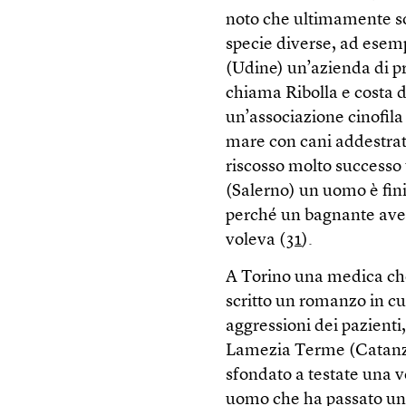
noto che ultimamente so
specie diverse, ad esemp
(Udine) un’azienda di p
chiama Ribolla e costa d
un’associazione cinofila
mare con cani addestrat
riscosso molto successo 
(Salerno) un uomo è fini
perché un bagnante aveva
voleva (
31
).
A Torino una medica che
scritto un romanzo in cu
aggressioni dei pazienti,
Lamezia Terme (Catanza
sfondato a testate una v
uomo che ha passato una 