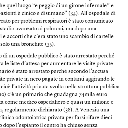
he quel luogo “è peggio di un girone infernale” e
pazienti è cinico e disumano” (
34
). All’ospedale di
rato per problemi respiratori è stato comunicato
 stadio avanzato ai polmoni, ma dopo una
i è accorti che c’era stato uno scambio di cartelle
solo una bronchite (
35
).
 di un ospedale pubblico è stato arrestato perché
 le liste d’attesa per aumentare le visite private
mario è stato arrestato perché secondo l’accusa
ite private in nero pagate in contanti aggirando le
cioè l’attività privata svolta nella struttura pubblica
no) c’è un primario che guadagna 74mila euro
vità come medico ospedaliero e quasi un milione e
, regolarmente dichiarato (
38
). A Venezia una
clinica odontoiatrica privata per farsi rifare dieci
 dopo l’espianto il centro ha chiuso senza