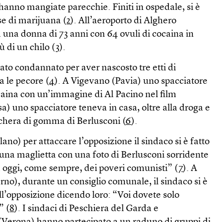
hanno mangiate parecchie. Finiti in ospedale, si è
se di marijuana (
2
). All’aeroporto di Alghero
a una donna di 73 anni con 64 ovuli di cocaina in
ù di un chilo (
3
).
to condannato per aver nascosto tre etti di
a le pecore (
4
). A Vigevano (Pavia) uno spacciatore
ocaina con un’immagine di Al Pacino nel film
isa) uno spacciatore teneva in casa, oltre alla droga e
chera di gomma di Berlusconi (
6
).
ano) per attaccare l’opposizione il sindaco si è fatto
una maglietta con una foto di Berlusconi sorridente
ra oggi, come sempre, dei poveri comunisti” (
7
). A
erno), durante un consiglio comunale, il sindaco si è
ell’opposizione dicendo loro: “Voi dovete solo
” (
8
). I sindaci di Peschiera del Garda e