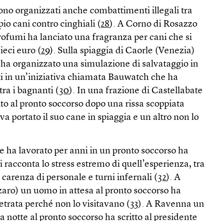
no organizzati anche combattimenti illegali tra
io cani contro cinghiali (
28
). A Corno di Rosazzo
rofumi ha lanciato una fragranza per cani che si
ieci euro (
29
). Sulla spiaggia di Caorle (Venezia)
 ha organizzato una simulazione di salvataggio in
i in un’iniziativa chiamata Bauwatch che ha
tra i bagnanti (
30
). In una frazione di Castellabate
to al pronto soccorso dopo una rissa scoppiata
 portato il suo cane in spiaggia e un altro non lo
 ha lavorato per anni in un pronto soccorso ha
i racconta lo stress estremo di quell’esperienza, tra
 carenza di personale e turni infernali (
32
). A
ro) un uomo in attesa al pronto soccorso ha
etrata perché non lo visitavano (
33
). A Ravenna un
notte al pronto soccorso ha scritto al presidente