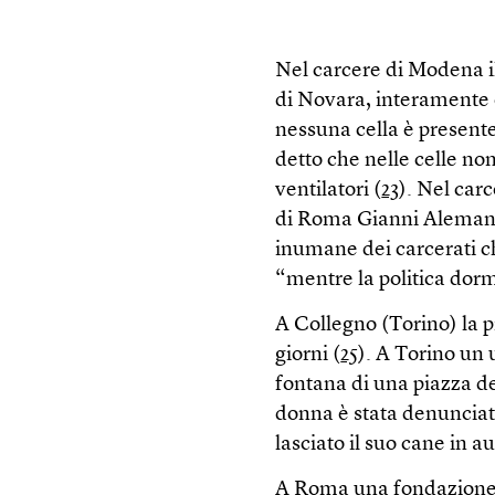
Nel carcere di Modena il
di Novara, interamente e
nessuna cella è presente
detto che nelle celle non
ventilatori (
23
). Nel car
di Roma Gianni Alemann
inumane dei carcerati che
“mentre la politica dorm
A Collegno (Torino) la p
giorni (
25
). A Torino un 
fontana di una piazza de
donna è stata denunciat
lasciato il suo cane in aut
A Roma una fondazione c