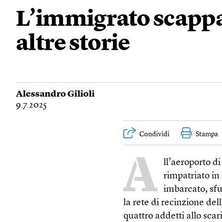
L’immigrato scappa
altre storie
Alessandro Gilioli
9.7.2025
Condividi
Stampa
A
ll’aeroporto 
rimpatriato in
imbarcato, sf
la rete di recinzione dell
quattro addetti allo scar