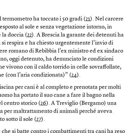
 termometro ha toccato i 50 gradi (
21
). Nel carcere
sposto al sole e senza vegetazione intorno, in
 la doccia (
22
). A Brescia la garante dei detenuti ha
 si respira e ha chiesto urgentemente l’invio di
cere romano di Rebibbia l’ex ministro ed ex sindaco
o, oggi detenuto, ha denunciato le condizioni
 vivono con il caldo torrido in celle sovraffollate,
e (con l’aria condizionata)” (
24
).
iscina per cani è al completo e prenotata per molti
uomo ha portato il suo cane a fare il bagno nella
l centro storico (
26
). A Treviglio (Bergamo) una
a per maltrattamento di animali perché aveva
o sotto il sole (
27
).
he si batte contro i combattimenti tra cani ha reso