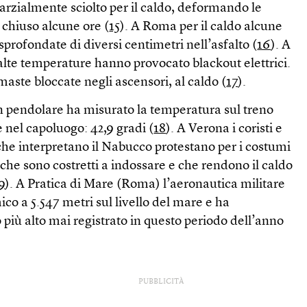
parzialmente sciolto per il caldo, deformando le
o chiuso alcune ore (
15
). A Roma per il caldo alcune
sprofondate di diversi centimetri nell’asfalto (
16
). A
alte temperature hanno provocato blackout elettrici.
aste bloccate negli ascensori, al caldo (
17
).
un pendolare ha misurato la temperatura sul treno
e nel capoluogo: 42,9 gradi (
18
). A Verona i coristi e
che interpretano il Nabucco protestano per i costumi
 che sono costretti a indossare e che rendono il caldo
9
). A Pratica di Mare (Roma) l’aeronautica militare
ico a 5.547 metri sul livello del mare e ha
 più alto mai registrato in questo periodo dell’anno
PUBBLICITÀ