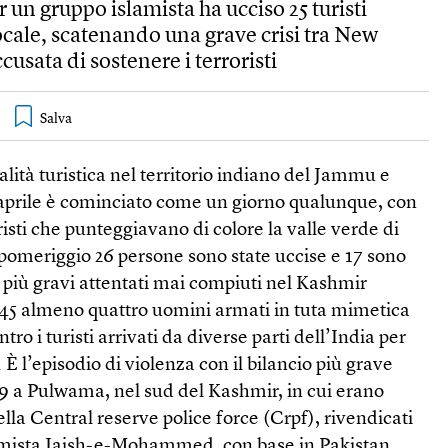
n gruppo islamista ha ucciso 25 turisti
ocale, scatenando una grave crisi tra New
usata di sostenere i terroristi
lità turistica nel territorio indiano del Jammu e
 aprile è cominciato come un giorno qualunque, con
risti che punteggiavano di colore la valle verde di
pomeriggio 26 persone sono state uccise e 17 sono
i più gravi attentati mai compiuti nel Kashmir
4.45 almeno quattro uomini armati in tuta mimetica
tro i turisti arrivati da diverse parti dell’India per
. È l’episodio di violenza con il bilancio più grave
19 a Pulwama, nel sud del Kashmir, in cui erano
lla Central reserve police force (Crpf), rivendicati
amista Jaish-e-Mohammed, con base in Pakistan.