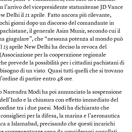
on l’arrivo del vicepresidente statunitense JD Vance
w Delhi il 21 aprile. Fatto ancora più rilevante,
o pochi giorni dopo un discorso del comandante in
pachistane, il generale Asim Munir, secondo cui il
ena giugulare”, che “nessuna potenza al mondo può
Il 23 aprile New Delhi ha deciso la revoca del
Associazione per la cooperazione regionale
he prevede la possibilità per i cittadini pachistani di
isogno di un visto. Quasi tutti quelli che si trovano
’ordine di partire entro 48 ore.
no Narendra Modi ha poi annunciato la sospensione
 dell’Indo e la chiusura con effetto immediato del
confine tra i due paesi. Modi ha dichiarato che
 consiglieri per la difesa, la marina e l’aeronautica
ica a Islamabad, precisando che questi incarichi