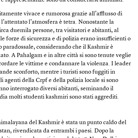
tive rappresentanze sono da considerarsi annullati.
itamente vivace e rumorosa grazie all’afflusso di
o l’attentato l’atmosfera è tetra. Nonostante la
irca duemila persone, tra visitatori e abitanti, al
 forze di sicurezza e di polizia erano insufficienti o
tto paradossale, considerando che il Kashmir è
to. A Pahalgam e in altre città si sono tenute veglie
cordare le vittime e condannare la violenza. I leader
ande sconforto, mentre i turisti sono fuggiti in
i agenti della Crpf e della polizia locale si sono
anno interrogato diversi abitanti, seminando il
dia molti studenti kashmiri sono stati aggrediti.
 himalayana del Kashmir è stata un punto caldo del
istan, rivendicata da entrambi i paesi. Dopo la