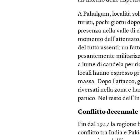
all’interno delle rispet
A Pahalgam, località sol
turisti, pochi giorni dop
presenza nella valle di c
momento dell’attentato le
del tutto assenti: un fa
pesantemente militarizza
a lume di candela per ri
locali hanno espresso gr
massa. Dopo l’attacco, gl
riversati nella zona e h
panico. Nel resto dell’In
Conflitto decennale
Fin dal 1947 la regione
conflitto tra India e Pak