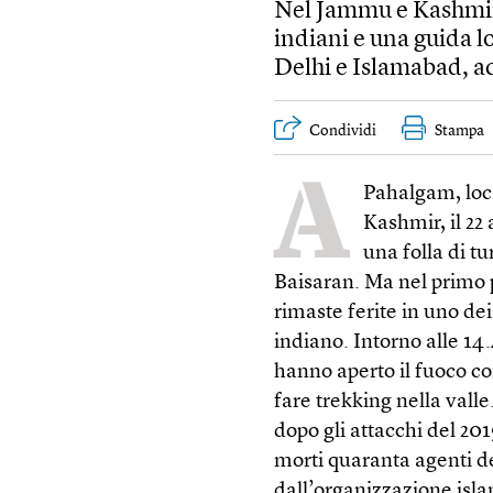
Nel Jammu e Kashmir u
indiani e una guida l
Delhi e Islamabad, acc
Condividi
Stampa
A
Pahalgam, loca
Kashmir, il 22
una folla di tu
Baisaran. Ma nel primo 
rimaste ferite in uno de
indiano. Intorno alle 1
hanno aperto il fuoco con
fare trekking nella valle
dopo gli attacchi del 20
morti quaranta agenti de
dall’organizzazione isl