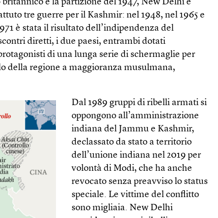
britannico e la partizione del 1947, New Delhi e
uto tre guerre per il Kashmir: nel 1948, nel 1965 e
971 è stata il risultato dell’indipendenza del
contri diretti, i due paesi, entrambi dotati
 protagonisti di una lunga serie di schermaglie per
ollo della regione a maggioranza musulmana,
Dal 1989 gruppi di ribelli armati si
oppongono all’amministrazione
indiana del Jammu e Kashmir,
declassato da stato a territorio
dell’unione indiana nel 2019 per
volontà di Modi, che ha anche
revocato senza preavviso lo status
speciale. Le vittime del conflitto
sono migliaia. New Delhi