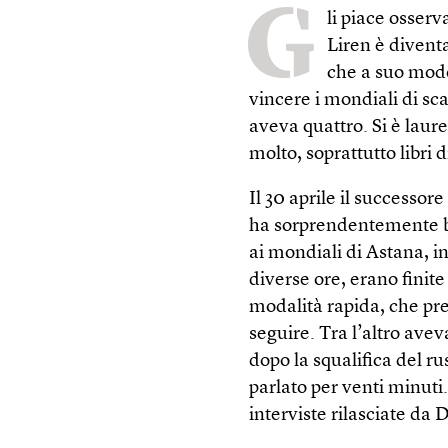
G
li piace osserv
Liren è divent
che a suo modo 
vincere i mondiali di sc
aveva quattro. Si è laur
molto, soprattutto libri di
Il 30 aprile il successo
ha sorprendentemente ba
ai mondiali di Astana, i
diverse ore, erano finite
modalità rapida, che pre
seguire. Tra l’altro ave
dopo la squalifica del ru
parlato per venti minuti.
interviste rilasciate da