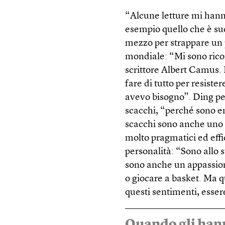
“Alcune letture mi hanno
esempio quello che è suc
mezzo per strappare un 
mondiale: “Mi sono ricor
scrittore Albert Camus. 
fare di tutto per resiste
avevo bisogno”. Ding pens
scacchi, “perché sono en
scacchi sono anche uno 
molto pragmatici ed effi
personalità: “Sono allo
sono anche un appassiona
o giocare a basket. Ma 
questi sentimenti, esser
Quando gli hann