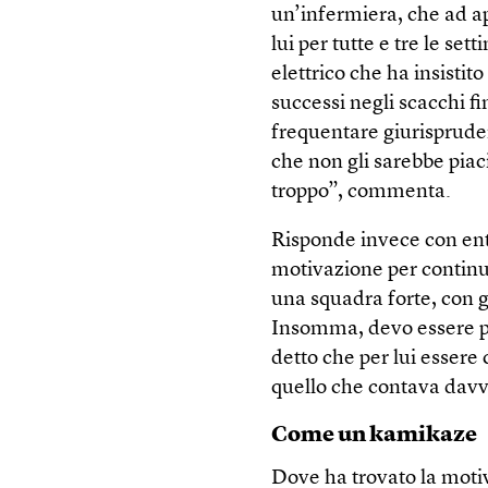
un’infermiera, che ad a
lui per tutte e tre le s
elettrico che ha insisti
successi negli scacchi f
frequentare giurispruden
che non gli sarebbe piac
troppo”, commenta.
Risponde invece con en
motivazione per contin
una squadra forte, con 
Insomma, devo essere p
detto che per lui esser
quello che contava davv
Come un kamikaze
Dove ha trovato la motiv