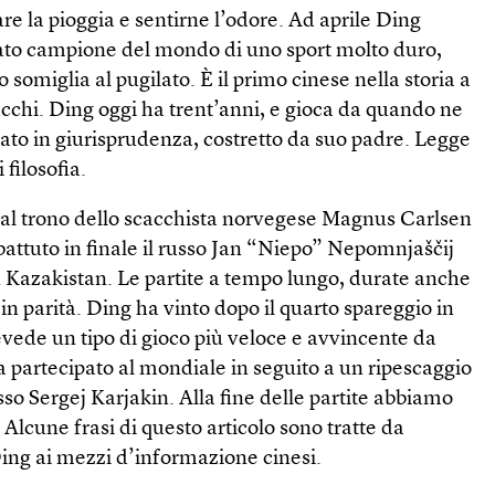
are la pioggia e sentirne l’odore. Ad aprile Ding
ato campione del mondo di uno sport molto duro,
somiglia al pugilato. È il primo cinese nella storia a
acchi. Ding oggi ha trent’anni, e gioca da quando ne
eato in giurisprudenza, costretto da suo padre. Legge
 filosofia.
re al trono dello scacchista norvegese Magnus Carlsen
ttuto in finale il russo Jan “Niepo” Nepomnjaščij
n Kazakistan. Le partite a tempo lungo, durate anche
 in parità. Ding ha vinto dopo il quarto spareggio in
vede un tipo di gioco più veloce e avvincente da
va partecipato al mondiale in seguito a un ripescaggio
sso Sergej Karjakin. Alla fine delle partite abbiamo
 Alcune frasi di questo articolo sono tratte da
 Ding ai mezzi d’informazione cinesi.