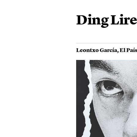
Ding Lir
Leontxo García
,
El Paí