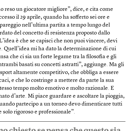
 reso un giocatore migliore”, dice, e cita come
cesso il 29 aprile, quando ha sofferto sei ore e
pareggio nell’ultima partita a tempo lungo del
dato del concetto di resistenza proposto dallo
L’idea è che se capisci che non puoi vincere, devi
re. Quell’idea mi ha dato la determinazione di cui
a che ci sia un forte legame tra la filosofia e gli
trambi basati su concetti astratti”, aggiunge. Ma gli
sport altamente competitivo, che obbliga a essere
caci, e che lo costringe a mettere da parte la sua
 stesso tempo molto emotivo e molto razionale. E
to d’arte. Mi piace guardare e ascoltare la pioggia,
quando partecipo a un torneo devo dimenticare tutti
e solo rigoroso e professionale”.
o chiesto se pensa che questo sia