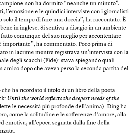
 il campione non ha dormito “neanche un minuto”,
i, l’emozione e le quindici interviste con i giornalisti
 solo il tempo di fare una doccia”, ha raccontato. È
bene in inglese. Si sentiva a disagio in un ambiente
 fatto comunque del suo meglio per accontentare
a è importante”, ha commentato. Poco prima di
ato in lacrime mentre registrava un’intervista con la
le degli scacchi (Fide): stava spiegando quali
un amico dopo che aveva perso la seconda partita del
he ha ricordato il titolo di un libro della poeta
ck:
Until the world reflects the deepest needs of the
lette le necessità più profonde dell’anima). Ding ha
ibro, come la solitudine e le sofferenze d’amore, alla
ed emotiva, all’epoca segnata dalla fine della
anzata.