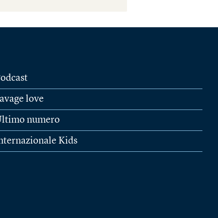
odcast
avage love
ltimo numero
nternazionale Kids