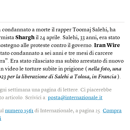
a condannato a morte il rapper Toomaj Salehi, ha
ormista
Shargh
il 24 aprile. Salehi, 33 anni, era stato
 sostegno alle proteste contro il governo.
Iran Wire
stato condannato a sei anni e tre mesi di carcere
ra”. Era stato rilasciato ma subito arrestato di nuovo
n video le torture subite in prigione (
nella foto, una
23 per la liberazione di Salehi a Tolosa, in Francia
).
gni settimana una pagina di lettere. Ci piacerebbe
o articolo. Scrivici a:
posta@internazionale.it
sul
numero 1561
di Internazionale, a pagina 25.
Compra
i