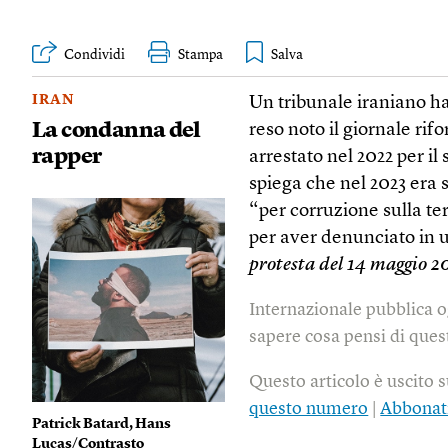
Condividi
Stampa
IRAN
Un tribunale iraniano h
La condanna del
reso noto il giornale rif
rapper
arrestato nel 2022 per il
spiega che nel 2023 era 
“per corruzione sulla ter
per aver denunciato in u
protesta del 14 maggio 20
Internazionale pubblica o
sapere cosa pensi di quest
Questo articolo è uscito 
questo numero
|
Abbonat
Patrick Batard, Hans
Lucas/Contrasto