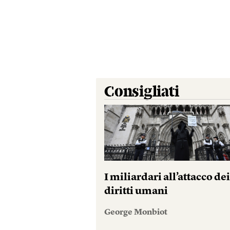
Consigliati
I miliardari all’attacco de
diritti umani
George Monbiot