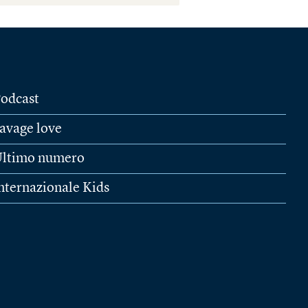
odcast
avage love
ltimo numero
nternazionale Kids