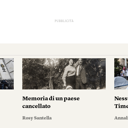
PUBBLICITÀ
i
Memoria di un paese
Ness
cancellato
Tim
Rosy Santella
Annal