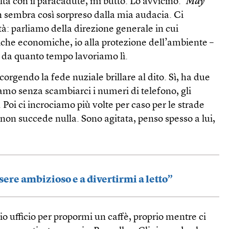
lta con il paracadute, mi butto. Lo avvicino. ‘
May
on sembra così sorpreso dalla mia audacia. Ci
à: parliamo della direzione generale in cui
itiche economiche, io alla protezione dell’ambiente –
, da quanto tempo lavoriamo lì.
scorgendo la fede nuziale brillare al dito. Sì, ha due
iamo senza scambiarci i numeri di telefono, gli
 Poi ci incrociamo più volte per caso per le strade
 non succede nulla. Sono agitata, penso spesso a lui,
sere ambizioso e a divertirmi a letto”
 ufficio per propormi un caffè, proprio mentre ci