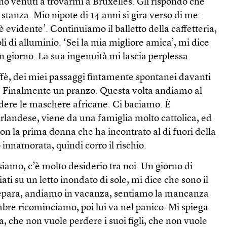
ono venuti a trovarmi a Bruxelles. Gli rispondo che
 stanza. Mio nipote di 14 anni si gira verso di me:
 è evidente’. Continuiamo il balletto della caffetteria,
avoli di alluminio. ‘Sei la mia migliore amica’, mi dice
un giorno. La sua ingenuità mi lascia perplessa.
ffè, dei miei passaggi fintamente spontanei davanti
io. Finalmente un pranzo. Questa volta andiamo al
dere le maschere africane. Ci baciamo. È
irlandese, viene da una famiglia molto cattolica, ed
con la prima donna che ha incontrato al di fuori della
 innamorata, quindi corro il rischio.
amo, c’è molto desiderio tra noi. Un giorno di
ati su un letto inondato di sole, mi dice che sono il
separa, andiamo in vacanza, sentiamo la mancanza
embre ricominciamo, poi lui va nel panico. Mi spiega
a, che non vuole perdere i suoi figli, che non vuole