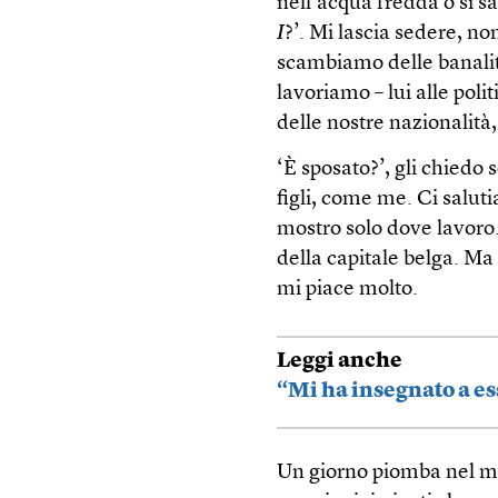
nell’acqua fredda o si sa
I
?’. Mi lascia sedere, n
scambiamo delle banalit
lavoriamo – lui alle pol
delle nostre nazionalità
‘È sposato?’, gli chiedo 
figli, come me. Ci salut
mostro solo dove lavoro.
della capitale belga. Ma
mi piace molto.
Leggi anche
“Mi ha insegnato a es
Un giorno piomba nel mio