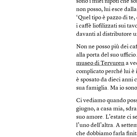
sono i miei nipoti che s
non posso, lui esce dalla
‘Quel tipo è pazzo di te,
i caffè liofilizzati sui t
davanti al distributore 
Non ne posso più dei ca
alla porta del suo uffic
museo di Tervuren
a ve
complicato perché lui è 
è sposato da dieci anni 
sua famiglia. Ma io sono
Ci vediamo quando possi
giugno, a casa mia, sdrai
suo amore. L’estate ci 
l’uno dell’altra. A sett
che dobbiamo farla finit