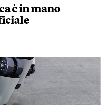
tica è in mano
ficiale