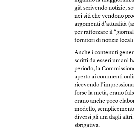
inganno la maggioranza 
già scrivendo notizie, s
nei siti che vendono pro
argomenti d’attualità (
per rafforzare il “giorna
fornitori di notizie loca
Anche i contenuti gener
scritti da esseri umani h
periodo, la Commissione 
aperto ai commenti onlin
ricevendo l’impressionan
forse la metà, erano fal
erano anche poco elabora
modello
, semplicemente
diversi gli uni dagli alt
sbrigativa.