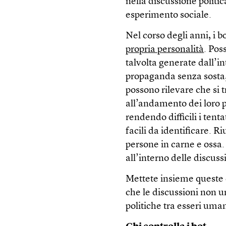
nella discussione politi
esperimento sociale.
Nel corso degli anni, i b
propria personalità
. Pos
talvolta generate dall’in
propaganda senza sosta,
possono rilevare che si t
all’andamento dei loro p
rendendo difficili i tent
facili da identificare. R
persone in carne e ossa.
all’interno delle discuss
Mettete insieme queste 
che le discussioni non 
politiche tra esseri uman