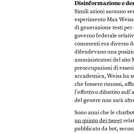
Disinformazione e d
Simili azioni saranno se
esperimento Max Weiss,
di generazione testi per
governo federale relati
commenti era diverso dal
difendevano una posizio
amministratori del sito 
preoccupazioni di esseri
accademica, Weiss ha su
che fossero rimossi, aff
l’effettivo dibattito su
del genere non sarà altr
Sono anni che le chatbot
un quinto dei tweet
relat
pubblicato da bot, secon