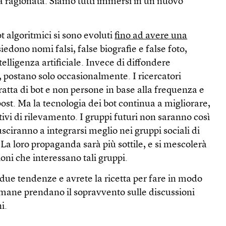
ca ragionata. Siamo tutti immersi in un nuovo
ot algoritmici si sono evoluti
fino ad avere una
siedono nomi falsi, false biografie e false foto,
telligenza artificiale. Invece di diffondere
 postano solo occasionalmente. I ricercatori
ratta di bot e non persone in base alla frequenza e
ost. Ma la tecnologia dei bot continua a migliorare,
ativi di rilevamento. I gruppi futuri non saranno così
iusciranno a integrarsi meglio nei gruppi sociali di
 La loro propaganda sarà più sottile, e si mescolerà
ioni che interessano tali gruppi.
due tendenze e avrete la ricetta per fare in modo
umane prendano il sopravvento sulle discussioni
i.