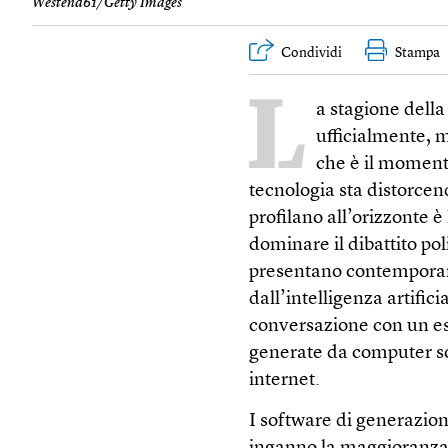
Westend61/Getty Images
Condividi
Stampa
L
a stagione dell
ufficialmente, m
che è il momento 
tecnologia sta distorcend
profilano all’orizzonte è 
dominare il dibattito pol
presentano contemporan
dall’intelligenza artific
conversazione con un e
generate da computer 
internet.
I software di generazion