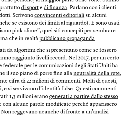
delle persone, la maggior parte delle volte. Stanno
oprattutto
di sport
e
di finanza
. Parlano con i clienti
dotti. Scrivono
convincenti editoriali
su alcuni
anche se esistono
dei limiti
al riguardo). E sono usati
lismo pink-slime”, quei siti concepiti per sembrare
li ma che in realtà
pubblicano propaganda
.
ati da algoritmi che si presentano come se fossero
anno raggiunto livelli record. Nel 2017, per un certo
federale per le comunicazioni degli Stati Uniti ha
e il suo piano di porre fine alla
neutralità della rete
,
te cifra di 22 milioni di commenti. Molti di questi,
si, e si servivano d’identità false. Questi commenti
ti: 1,3 milioni erano
generati a partire dallo stesso
 con alcune parole modificate perché apparissero
ri. Non reggevano neanche di fronte a un’analisi