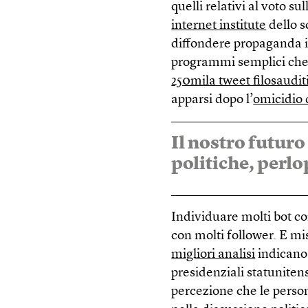
quelli relativi al voto su
internet institute
dello s
diffondere propaganda i
programmi semplici che
250mila tweet filosaudit
apparsi dopo l’
omicidio 
Il nostro futuro
politiche, perlop
Individuare molti bot con
con molti follower. E mis
migliori analisi
indicano 
presidenziali statuniten
percezione che le person