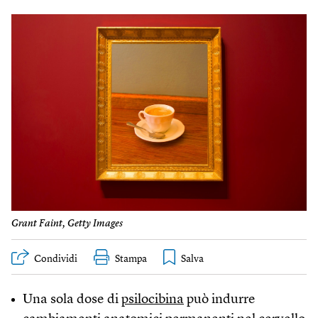
Grant Faint, Getty Images
Condividi
Stampa
Una sola dose di
psilocibina
può indurre