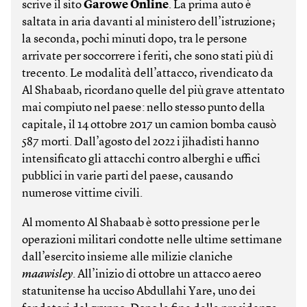
scrive il sito
Garowe Online
. La prima auto è
saltata in aria davanti al ministero dell’istruzione;
la seconda, pochi minuti dopo, tra le persone
arrivate per soccorrere i feriti, che sono stati più di
trecento. Le modalità dell’attacco, rivendicato da
Al Shabaab, ricordano quelle del più grave attentato
mai compiuto nel paese: nello stesso punto della
capitale, il 14 ottobre 2017 un camion bomba causò
587 morti. Dall’agosto del 2022 i jihadisti hanno
intensificato gli attacchi contro alberghi e uffici
pubblici in varie parti del paese, causando
numerose vittime civili.
Al momento Al Shabaab è sotto pressione per le
operazioni militari condotte nelle ultime settimane
dall’esercito insieme alle milizie claniche
maawisley
. All’inizio di ottobre un attacco aereo
statunitense ha ucciso Abdullahi Yare, uno dei