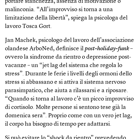
portare stanchezza, assenza di motivazione o
malinconia. “All’improvviso si torna a una
limitazione della libertà”, spiega la psicologa del
lavoro Tosca Gort.
Jan Machek, psicologo del lavoro dell’associazione
olandese ArboNed, definisce il
post-holiday-funk
–
ovvero la sindrome da rientro o depressione post-
vacanze – un “jet lag del sistema che regola lo
stress”. Durante le ferie i livelli degli ormoni dello
stress si abbassano e si attiva il sistema nervoso
parasimpatico, che aiuta a rilassarsi e a riposare.
“Quando si torna al lavoro c’è un picco improvviso
di cortisolo. Molte persone si sentono tese già la
domenica sera”. Proprio come con un vero jet lag,
il corpo ha bisogno di tempo per adattarsi.
Si può evitare lo “shock da rientro” prevedendo