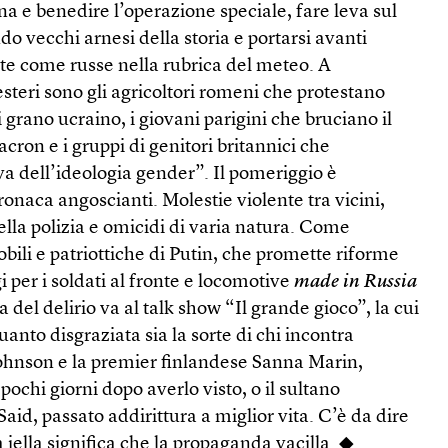
na e benedire l’operazione speciale, fare leva sul
 vecchi arnesi della storia e portarsi avanti
ate come russe nella rubrica del meteo. A
esteri sono gli agricoltori romeni che protestano
 grano ucraino, i giovani parigini che bruciano il
acron e i gruppi di genitori britannici che
a dell’ideologia gender”. Il pomeriggio è
ronaca angoscianti. Molestie violente tra vicini,
lla polizia e omicidi di varia natura. Come
obili e patriottiche di Putin, che promette riforme
gi per i soldati al fronte e locomotive
made in Russia
a del delirio va al talk show “Il grande gioco”, la cui
anto disgraziata sia la sorte di chi incontra
ohnson e la premier finlandese Sanna Marin,
pochi giorni dopo averlo visto, o il sultano
id, passato addirittura a miglior vita. C’è da dire
la iella significa che la propaganda vacilla. ◆