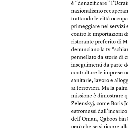
è “denazificare” l’Ucrai
nazionalismo recuperando
trattando le città occup
primeggiare nei servizi 
contro le importazioni di
ristorante preferito di M
denunciano la tv “schiav
pennellato da storie di c
inseguimenti da parte de
contraltare le imprese n
sanitarie, lavoro e allog
ai ferrovieri. Ma la palm
missione è dimostrare qu
Zelenskyj, come Boris J
estromessi dall’incarico 
dell’Oman, Qaboos bin Sa
però che se si ricorre al