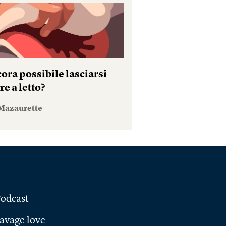
ora possibile lasciarsi
e a letto?
Mazaurette
odcast
avage love