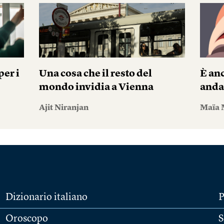
er i
Una cosa che il resto del
È anc
mondo invidia a Vienna
andar
Ajit Niranjan
Maïa 
Dizionario italiano
P
Oroscopo
S