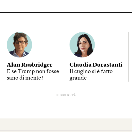
Alan Rusbridger
Claudia Durastanti
E se Trump non fosse
Il cugino si è fatto
sano di mente?
grande
PUBBLICITÀ