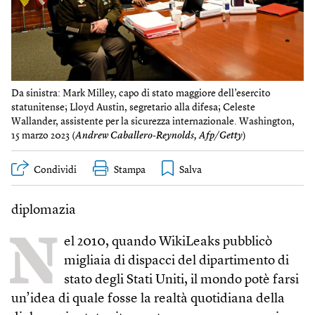
Da sinistra: Mark Milley, capo di stato maggiore dell’esercito
statunitense; Lloyd Austin, segretario alla difesa; Celeste
Wallander, assistente per la sicurezza internazionale. Washington,
15 marzo 2023 (
Andrew Caballero-Reynolds, Afp/Getty
)
Condividi
Stampa
diplomazia
N
el 2010, quando WikiLeaks pubblicò
migliaia di dispacci del dipartimento di
stato degli Stati Uniti, il mondo potè farsi
un’idea di quale fosse la realtà quotidiana della