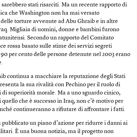
i sarebbero stati risarciti. Ma un recente rapporto di
ica che Wash­ington non ha mai versato
e delle torture avvenute ad Abu Ghraib e in altre
 Iraq. Migliaia di uomini, donne e bambini furono
statunitensi. Secondo un rapporto del Comitato
ce rossa basato sulle stime dei servizi segreti
 il 90 per cento delle persone detenute nel 2003 erano
e.
ib continua a macchiare la reputazione degli Stati
resenta la sua rivalità con Pechino per il ruolo di
i di superiorità morale. Ma a uno sguardo cinico,
i quello che è successo in Iraq, non c’è motivo per
finché continueranno a rifiutare di affrontare i fatti.
 pubblicato un piano d’azione per ridurre i danni ai
ilitari. È una buona notizia, ma il progetto non