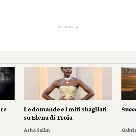
PUBBLICITÀ
ire
Le domande e i miti sbagliati
Succ
su Elena di Troia
Asha Salim
Gabri