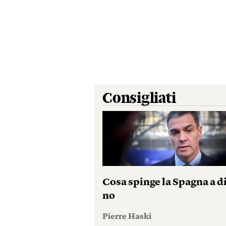
Consigliati
Cosa spinge la Spagna a d
no
Pierre Haski