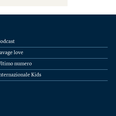
odcast
avage love
ltimo numero
nternazionale Kids