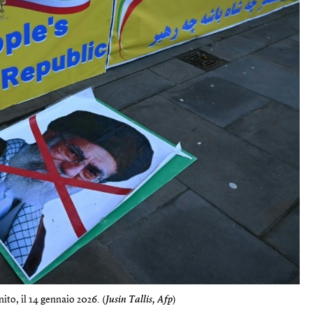
to, il 14 gennaio 2026. (
Jusin Tallis, Afp
)