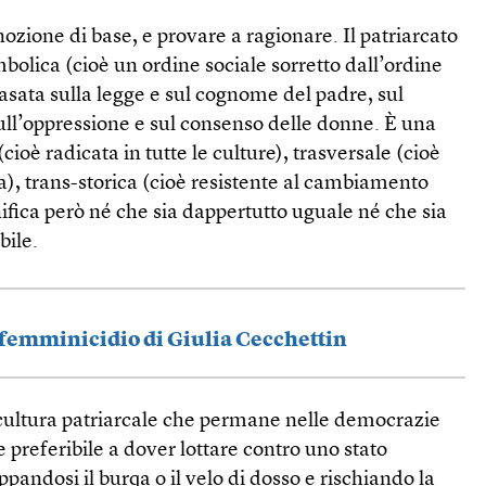
ozione di base, e provare a ragionare. Il patriarcato
mbolica (cioè un ordine sociale sorretto dall’ordine
asata sulla legge e sul cognome del padre, sul
ull’oppressione e sul consenso delle donne. È una
(cioè radicata in tutte le culture), trasversale (cioè
ra), trans-storica (cioè resistente al cambiamento
nifica però né che sia dappertutto uguale né che sia
bile.
l femminicidio di Giulia Cecchettin
 cultura patriarcale che permane nelle democrazie
 preferibile a dover lottare contro uno stato
ppandosi il burqa o il velo di dosso e rischiando la