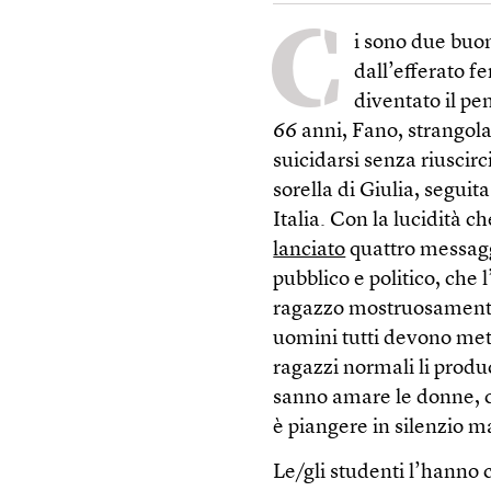
C
i sono due buo
dall’efferato f
diventato il pen
66 anni, Fano, strangola
suicidarsi senza riuscirc
sorella di Giulia, seguit
Italia. Con la lucidità ch
lanciato
quattro messaggi
pubblico e politico, che
ragazzo mostruosamente 
uomini tutti devono met
ragazzi normali li produ
sanno amare le donne, c
è piangere in silenzio ma
Le/gli studenti l’hanno c