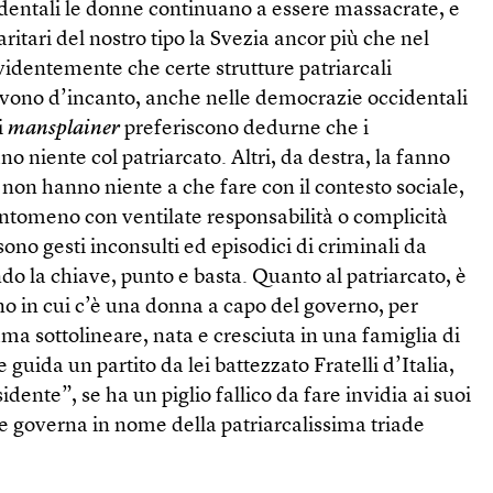
dentali le donne continuano a essere massacrate, e
ritari del nostro tipo la Svezia ancor più che nel
evidentemente che certe strutture patriarcali
olvono d’incanto, anche nelle democrazie occidentali
i
mansplainer
preferiscono dedurne che i
o niente col patriarcato. Altri, da destra, la fanno
 non hanno niente a che fare con il contesto sociale,
tantomeno con ventilate responsabilità o complicità
ono gesti inconsulti ed episodici di criminali da
ndo la chiave, punto e basta. Quanto al patriarcato, è
no in cui c’è una donna a capo del governo, per
ama sottolineare, nata e cresciuta in una famiglia di
guida un partito da lei battezzato Fratelli d’Italia,
sidente”, se ha un piglio fallico da fare invidia ai suoi
e governa in nome della patriarcalissima triade