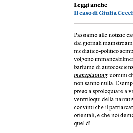
Leggi anche
Il caso di Giulia Cecch
Passiamo alle notizie c
dai giornali mainstream e
mediatico-politico sempr
volgono immancabilmente
barlume di autocoscienza 
mansplaining
: uomini c
non sanno nulla. Esempio,
preso a sproloquiare a v
ventriloqui della narrati
convinti che il patriarc
orientali, e che noi demo
quel dì.