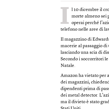
I
l 10 dicembre il c
morte almeno sei p
operai perché l’azi
telefono nelle aree di la
Il magazzino di Edwardsvil
macerie al passaggio di 
lasciando una scia di di
Secondo i soccorritori l
Natale.
Amazon ha vietato per ann
dei magazzini, chiedendo 
dipendenti prima di pass
dei metal detector. L’a
ma il divieto è stato gra
Stati Uniti.