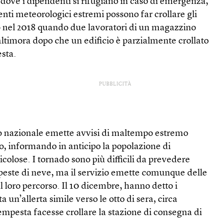
dove i dipendenti si rifugiano in caso di emergenza,
enti meteorologici estremi possono far crollare gli
o nel 2018 quando due lavoratori di un magazzino
timora dopo che un edificio è parzialmente crollato
sta.
PUBBLICITÀ
co nazionale emette avvisi di maltempo estremo
o, informando in anticipo la popolazione di
colose. I tornado sono più difficili da prevedere
mpeste di neve, ma il servizio emette comunque delle
sul loro percorso. Il 10 dicembre, hanno detto i
ta un’allerta simile verso le otto di sera, circa
mpesta facesse crollare la stazione di consegna di