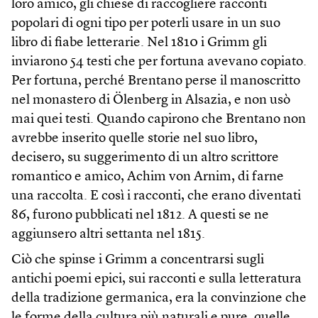
loro amico, gli chiese di raccogliere racconti
popolari di ogni tipo per poterli usare in un suo
libro di fiabe letterarie. Nel 1810 i Grimm gli
inviarono 54 testi che per fortuna avevano copiato.
Per fortuna, perché Brentano perse il manoscritto
nel monastero di Ölenberg in Alsazia, e non usò
mai quei testi. Quando capirono che Brentano non
avrebbe inserito quelle storie nel suo libro,
decisero, su suggerimento di un altro scrittore
romantico e amico, Achim von Arnim, di farne
una raccolta. E così i racconti, che erano diventati
86, furono pubblicati nel 1812. A questi se ne
aggiunsero altri settanta nel 1815.
Ciò che spinse i Grimm a concentrarsi sugli
antichi poemi epici, sui racconti e sulla letteratura
della tradizione germanica, era la convinzione che
le forme della cultura più naturali e pure, quelle