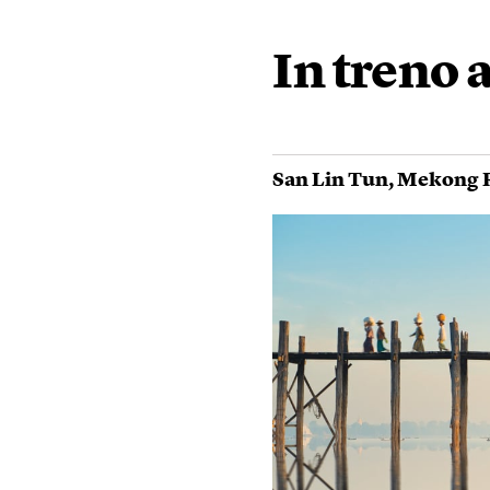
In treno
San Lin Tun
,
Mekong 