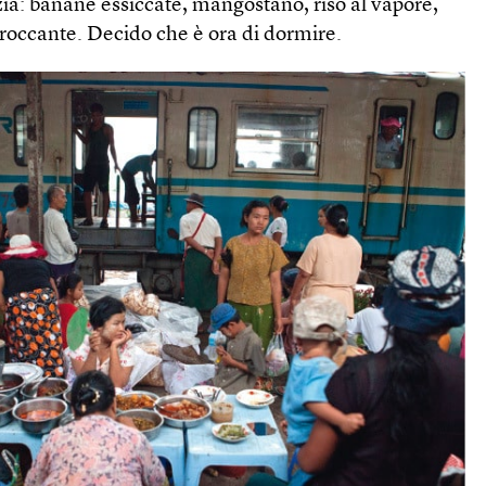
ia: banane essiccate, mangostano, riso al vapore,
croccante. Decido che è ora di dormire.