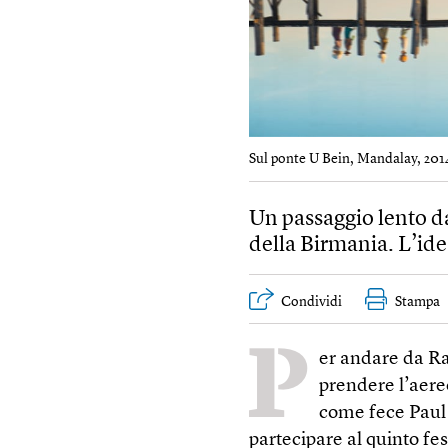
Sul ponte U Bein, Mandalay, 201
Un passaggio lento da
della Birmania. L’ide
Condividi
Stampa
P
er andare da R
prendere l’aereo
come fece Paul
partecipare al quinto fe