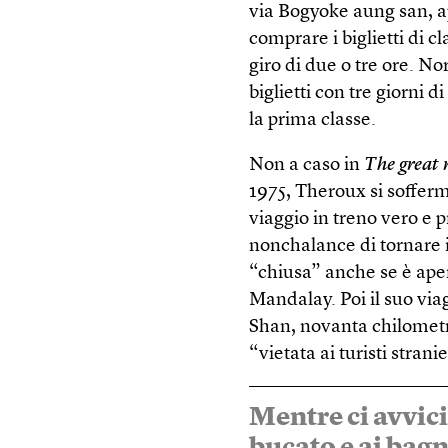
via Bogyoke aung san, app
comprare i biglietti di c
giro di due o tre ore. 
biglietti con tre giorni d
la prima classe.
Non a caso in
The great 
1975, Theroux si sofferma
viaggio in treno vero e p
nonchalance di tornare i
“chiusa” anche se è aper
Mandalay. Poi il suo viag
Shan, novanta chilometri
“vietata ai turisti stranie
Mentre ci avvic
bucato e ai bag