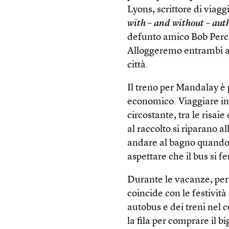
Lyons, scrittore di viagg
with – and without – aut
defunto amico Bob Perciv
Alloggeremo entrambi all
città.
Il treno per Mandalay è 
economico. Viaggiare in 
circostante, tra le risai
al raccolto si riparano a
andare al bagno quando s
aspettare che il bus si f
Durante le vacanze, però
coincide con le festivit
autobus e dei treni nel 
la fila per comprare il bi