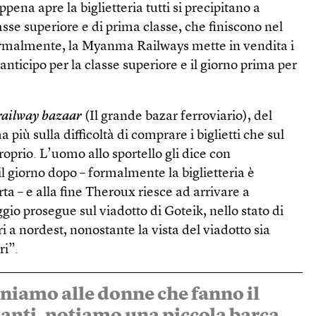
ena apre la biglietteria tutti si precipitano a
lasse superiore e di prima classe, che finiscono nel
Normalmente, la Myanma Railways mette in vendita i
i anticipo per la classe superiore e il giorno prima per
railway bazaar
(Il grande bazar ferroviario), del
 più sulla difficoltà di comprare i biglietti che sul
roprio. L’uomo allo sportello gli dice con
l giorno dopo – formalmente la biglietteria è
ta – e alla fine Theroux riesce ad arrivare a
gio prosegue sul viadotto di Goteik, nello stato di
 a nordest, nonostante la vista del viadotto sia
ri”.
iniamo alle donne che fanno il
nanti, notiamo una piccola barca