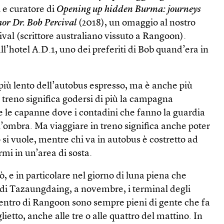
i e curatore di
Opening up hidden Burma: journeys
hor Dr. Bob Percival
(2018), un omaggio al nostro
al (scrittore australiano vissuto a Rangoon).
’hotel A.D.1, uno dei preferiti di Bob quand’era in
più lento dell’autobus espresso, ma è anche più
treno significa godersi di più la campagna
e e le capanne dove i contadini che fanno la guardia
ll’ombra. Ma viaggiare in treno significa anche poter
i vuole, mentre chi va in autobus è costretto ad
ermi in un’area di sosta.
, e in particolare nel giorno di luna piena che
à di Tazaungdaing, a novembre, i terminal degli
centro di Rangoon sono sempre pieni di gente che fa
glietto, anche alle tre o alle quattro del mattino. In