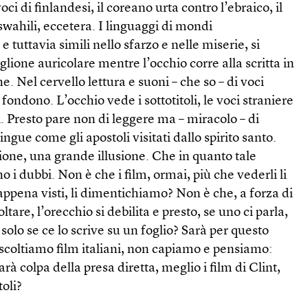
ci di finlandesi, il coreano urta contro l’ebraico, il
 swahili, eccetera. I linguaggi di mondi
e tuttavia simili nello sfarzo e nelle miserie, si
glione auricolare mentre l’occhio corre alla scritta in
e. Nel cervello lettura e suoni – che so – di voci
fondono. L’occhio vede i sottotitoli, le voci straniere
 Presto pare non di leggere ma – miracolo – di
lingue come gli apostoli visitati dallo spirito santo.
ione, una grande illusione. Che in quanto tale
o i dubbi. Non è che i film, ormai, più che vederli li
ppena visti, li dimentichiamo? Non è che, a forza di
tare, l’orecchio si debilita e presto, se uno ci parla,
solo se ce lo scrive su un foglio? Sarà per questo
oltiamo film italiani, non capiamo e pensiamo:
arà colpa della presa diretta, meglio i film di Clint,
toli?