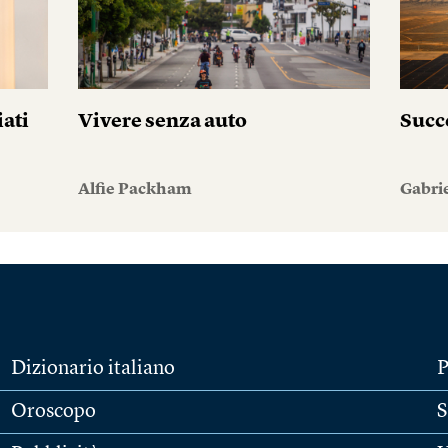
iati
Vivere senza auto
Succ
Alfie Packham
Gabri
Dizionario italiano
P
Oroscopo
S