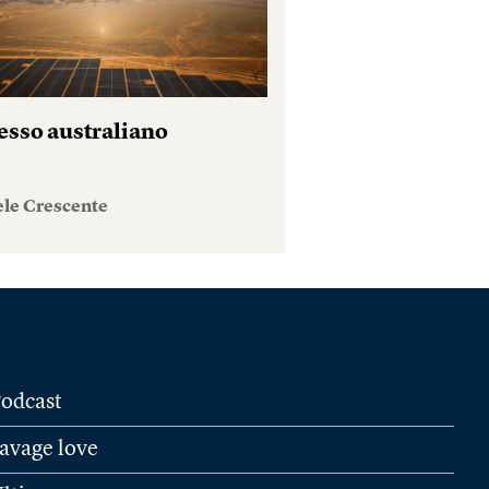
esso australiano
ele Crescente
odcast
avage love