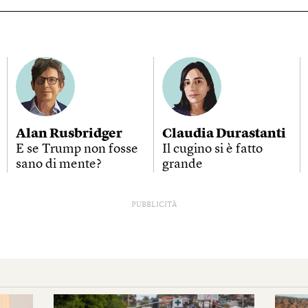
Alan Rusbridger
Claudia Durastanti
E se Trump non fosse
Il cugino si è fatto
sano di mente?
grande
PUBBLICITÀ