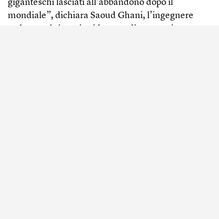
giganteschi lasciati all’abbandono dopo il
mondiale”, dichiara Saoud Ghani, l’ingegnere
sudanese-britannico ideatore di questo sistema
che, garantisce, “sprecherà meno energia di un
aeroporto”. Ma perché metterlo in funzione alla
fine dell’autunno, quando il clima torna
sopportabile? In tempi di crescente
preoccupazione per l’ambiente, la decisione farà
storcere il naso a qualcuno, anche perché il Qatar
è già il campione mondiale di emissioni di CO2
per abitante. Insomma, c’è motivo di dubitare del
“mondiale dal bilancio climaticamente neutro”,
come recita lo slogan sbandierato dai
comunicatori di Doha.
Formule vaghe
Ma è comunque una preoccupazione minore