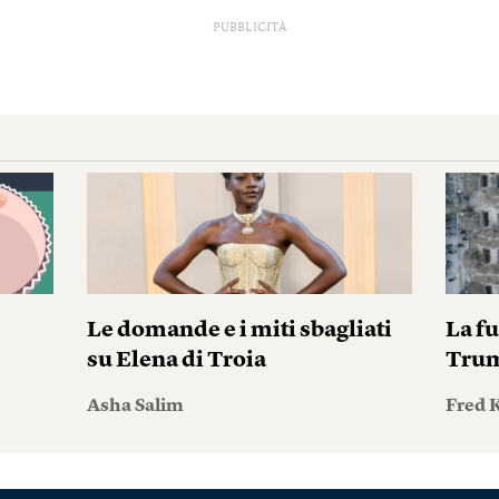
PUBBLICITÀ
Le domande e i miti sbagliati
La fu
su Elena di Troia
Tru
Asha Salim
Fred 