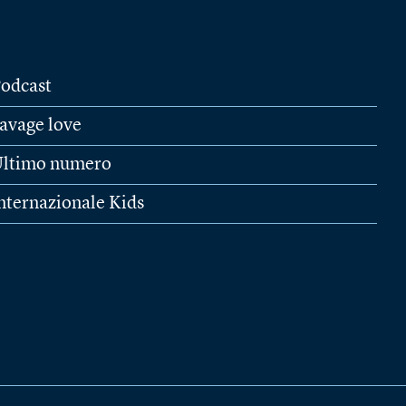
odcast
avage love
ltimo numero
nternazionale Kids