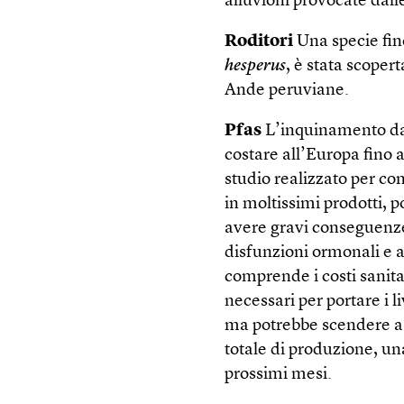
alluvioni provocate dalle
Roditori
Una specie fin
hesperus
, è stata scope
Ande peruviane.
Pfas
L’inquinamento da 
costare all’Europa fino a
studio realizzato per co
in moltissimi prodotti,
avere gravi conseguenze 
disfunzioni ormonali e a
comprende i costi sanitar
necessari per portare i li
ma potrebbe scendere a 3
totale di produzione, u
prossimi mesi.