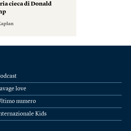
ria cieca di Donald
mp
Kaplan
odcast
avage love
ltimo numero
nternazionale Kids