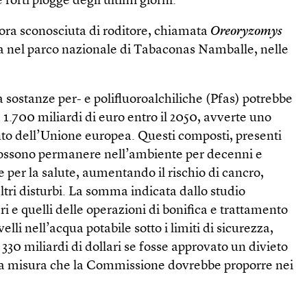
 forti piogge degli ultimi giorni.
ora sconosciuta di roditore, chiamata
Oreoryzomys
rta nel parco nazionale di Tabaconas Namballe, nelle
sostanze per- e polifluoroalchiliche (Pfas) potrebbe
 1.700 miliardi di euro entro il 2050, avverte uno
nto dell’Unione europea. Questi composti, presenti
 possono permanere nell’ambiente per decenni e
per la salute, aumentando il rischio di cancro,
ltri disturbi. La somma indicata dallo studio
i e quelli delle operazioni di bonifica e trattamento
velli nell’acqua potabile sotto i limiti di sicurezza,
30 miliardi di dollari se fosse approvato un divieto
na misura che la Commissione dovrebbe proporre nei