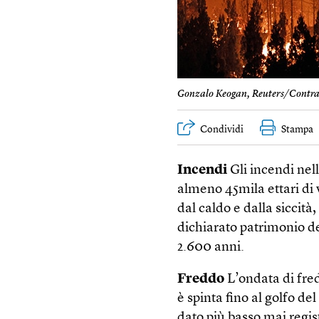
Gonzalo Keogan, Reuters/Contra
Condividi
Stampa
Incendi
Gli incendi nel
almeno 45mila ettari di 
dal caldo e dalla siccità
dichiarato patrimonio de
2.600 anni.
Freddo
L’ondata di fred
è spinta fino al golfo de
dato più basso mai regis