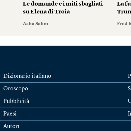
i
Le domande e i miti sbagliati
La fu
su Elena di Troia
Tru
Asha Salim
Fred 
Dizionario italiano
P
Oroscopo
S
Pubblicità
U
Paesi
I
Autori