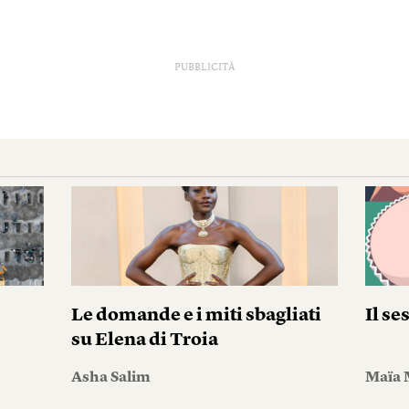
PUBBLICITÀ
Le domande e i miti sbagliati
Il se
su Elena di Troia
Asha Salim
Maïa 