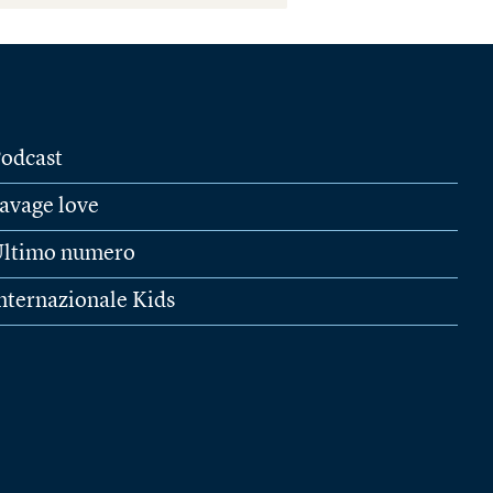
odcast
avage love
ltimo numero
nternazionale Kids