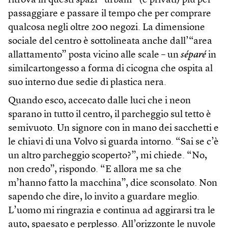
ritrova in questi spazi “urbani” (e privati) più per
passaggiare e passare il tempo che per comprare
qualcosa negli oltre 200 negozi. La dimensione
sociale del centro è sottolineata anche dall’“area
allattamento” posta vicino alle scale – un
séparé
in
similcartongesso a forma di cicogna che ospita al
suo interno due sedie di plastica nera.
Quando esco, accecato dalle luci che i neon
sparano in tutto il centro, il parcheggio sul tetto è
semivuoto. Un signore con in mano dei sacchetti e
le chiavi di una Volvo si guarda intorno. “Sai se c’è
un altro parcheggio scoperto?”, mi chiede. “No,
non credo”, rispondo. “E allora me sa che
m’hanno fatto la macchina”, dice sconsolato. Non
sapendo che dire, lo invito a guardare meglio.
L’uomo mi ringrazia e continua ad aggirarsi tra le
auto, spaesato e perplesso. All’orizzonte le nuvole