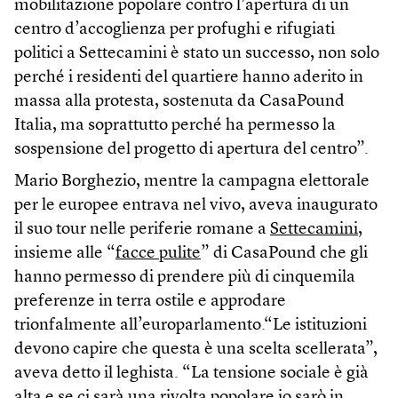
mobilitazione popolare contro l’apertura di un
centro d’accoglienza per profughi e rifugiati
politici a Settecamini è stato un successo, non solo
perché i residenti del quartiere hanno aderito in
massa alla protesta, sostenuta da CasaPound
Italia, ma soprattutto perché ha permesso la
sospensione del progetto di apertura del centro”.
Mario Borghezio, mentre la campagna elettorale
per le europee entrava nel vivo, aveva inaugurato
il suo tour nelle periferie romane a
Settecamini
,
insieme alle “
facce pulite
” di CasaPound che gli
hanno permesso di prendere più di cinquemila
preferenze in terra ostile e approdare
trionfalmente all’europarlamento.“Le istituzioni
devono capire che questa è una scelta scellerata”,
aveva detto il leghista. “La tensione sociale è già
alta e se ci sarà una rivolta popolare io sarò in