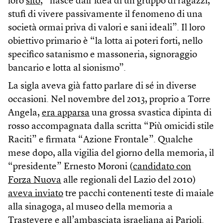
loro
sito
, “nasce dall’idea di un gruppo di ragazzi,
stufi di vivere passivamente il fenomeno di una
società ormai priva di valori e sani ideali”. Il loro
obiettivo primario è “la lotta ai poteri forti, nello
specifico satanismo e massoneria, signoraggio
bancario e lotta al sionismo”.
La sigla aveva già fatto parlare di sé in diverse
occasioni. Nel novembre del 2013, proprio a Torre
Angela,
era apparsa
una grossa svastica dipinta di
rosso accompagnata dalla scritta “Più omicidi stile
Raciti” e firmata “Azione Frontale”. Qualche
mese dopo, alla vigilia del giorno della memoria, il
“presidente” Ernesto Moroni (
candidato con
Forza Nuova
alle regionali del Lazio del 2010)
aveva inviato
tre pacchi contenenti teste di maiale
alla sinagoga, al museo della memoria a
Trastevere e all’ambasciata israeliana ai Parioli.