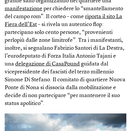
grande salto organizzando nel quartiere una
manifestazione
per chiedere lo “smantellamento
del campo rom”. Il corteo – come
riporta il sito La
Fiera dell’Est
– si rivela un autentico flop:
partecipano solo cento persone, “provenienti
perlopiù dalle zone limitrofe”. Tra i manifestanti,
inoltre, si segnalano Fabrizio Santori di La Destra,
l’eurodeputato di Forza Italia Antonio Tajani e
una
delegazione di CasaPound
guidata dal
vicepresidente dei fascisti del terzo millennio
Simone Di Stefano. Il comitato di quartiere Nuova
Ponte di Nona si dissocia dalla mobilitazione e
decide di non partecipare “per mantenere il suo
status apolitico”.