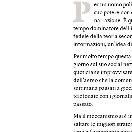
P
er un uomo poli
suo potere non c
narrazione. È 
tempo dominatore dell’i
fedele della teoria seco
informazioni, un’idea 
Per molto tempo questa 
giorno sul suo social n
quotidiane improvvisate
dell’aereo che la domeni
settimana passati a gio
telefonate con i giornalis
passato.
Ma il meccanismo si è in
saltare le migliori stra