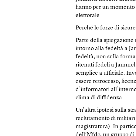
hanno per un momento m
elettorale.
Perché le forze di sicu
Parte della spiegazione 
intorno alla fedeltà a J
fedeltà, non sulla formaz
ritenuti fedeli a Jammeh
semplice a ufficiale. In
essere retrocesso, licen
d’informatori all’interno
clima di diffidenza.
Un’altra ipotesi sulla st
reclutamento di militar
magistratura). In partic
dell’Mfdc, un gruppo di 