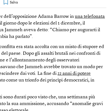
der dell’opposizione Adama Barrow in
una telefonata
il giorno dopo le elezioni del 1 dicembre, il
ya Jammeh aveva detto: “Chiamo per augurarti il
mbia ha parlato”.
nfitta era stata accolta con un misto di stupore ed
 del paese. Dopo gli assalti brutali nei confronti di
ne e l’allontanamento degli osservatori
pensavano che Jammeh avrebbe trovato un modo per
scindere dai voti. La fine di
22 anni di potere
sto come un trionfo dei princìpi democratici, in
i sono durati poco visto che, una settimana più
tato la sua ammissione, accusando “anomalie gravi
esso elettorale.