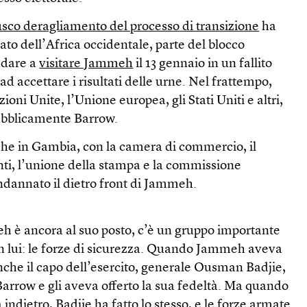
usco deragliamento del processo di transizione
ha
tato dell’Africa occidentale, parte del blocco
ndare a
visitare Jammeh
il 13 gennaio in un fallito
ad accettare i risultati delle urne. Nel frattempo,
ioni Unite, l’Unione europea, gli Stati Uniti e altri,
ubblicamente Barrow.
nche in Gambia, con la camera di commercio, il
nti, l’unione della stampa e la commissione
ndannato il dietro front di Jammeh.
 è ancora al suo posto, c’è un gruppo importante
on lui: le forze di sicurezza. Quando Jammeh aveva
nche il capo dell’esercito, generale Ousman Badjie,
Barrow e gli aveva offerto la sua fedeltà. Ma quando
ndietro, Badjie ha fatto lo stesso, e le forze armate