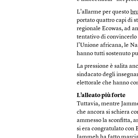
L’allarme per questo
br
portato quattro capi di s
regionale Ecowas, ad a
tentativo di convincerlo 
l’Unione africana, le Naz
hanno tutti sostenuto p
La pressione è salita a
sindacato degli insegna
elettorale che hanno co
L’alleato più forte
Tuttavia, mentre Jammeh
che ancora si schiera c
ammesso la sconfitta, a
si era congratulato con 
Jammeh ha fatto marcia i