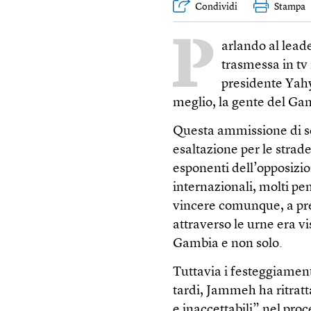
Condividi
Stampa
P
arlando al lea
trasmessa in tv 
presidente Yah
meglio, la gente del Ga
Questa ammissione di sco
esaltazione per le strade
esponenti dell’opposizio
internazionali, molti 
vincere comunque, a pre
attraverso le urne era vi
Gambia e non solo.
Tuttavia i festeggiament
tardi, Jammeh ha ritrat
e inaccettabili” nel proc