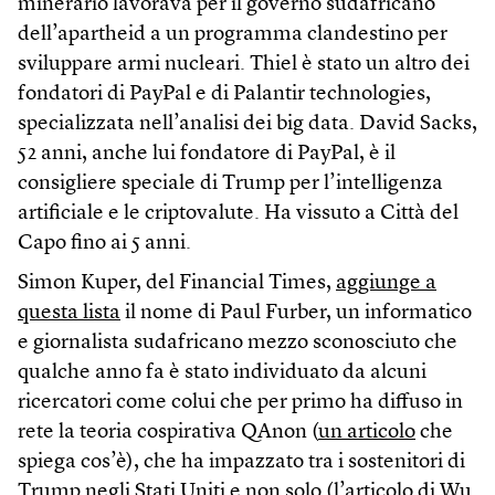
minerario lavorava per il governo sudafricano
dell’apartheid a un programma clandestino per
sviluppare armi nucleari. Thiel è stato un altro dei
fondatori di PayPal e di Palantir technologies,
specializzata nell’analisi dei big data. David Sacks,
52 anni, anche lui fondatore di PayPal, è il
consigliere speciale di Trump per l’intelligenza
artificiale e le criptovalute. Ha vissuto a Città del
Capo fino ai 5 anni.
Simon Kuper, del Financial Times,
aggiunge a
questa lista
il nome di Paul Furber, un informatico
e giornalista sudafricano mezzo sconosciuto che
qualche anno fa è stato individuato da alcuni
ricercatori come colui che per primo ha diffuso in
rete la teoria cospirativa QAnon (
un articolo
che
spiega cos’è), che ha impazzato tra i sostenitori di
Trump negli Stati Uniti e non solo (l’
articolo di Wu