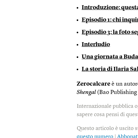
Introduzione: questa
Episodio 1: chi inqui
Episodio 3: la foto s
Interludio
Una giornata a Bud
La storia di Ilaria Sa
Zerocalcare
è un autor
Shengal
(Bao Publishing 
Internazionale pubblica o
sapere cosa pensi di quest
Questo articolo è uscito 
questo numero
|
Abbonat