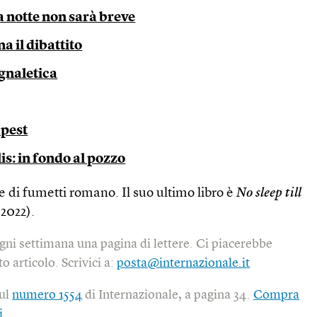
 notte non sarà breve
na il dibattito
egnaletica
apest
lis: in fondo al pozzo
e di fumetti romano. Il suo ultimo libro è
No sleep till
2022).
gni settimana una pagina di lettere. Ci piacerebbe
o articolo. Scrivici a:
posta@internazionale.it
sul
numero 1554
di Internazionale, a pagina 34.
Compra
i