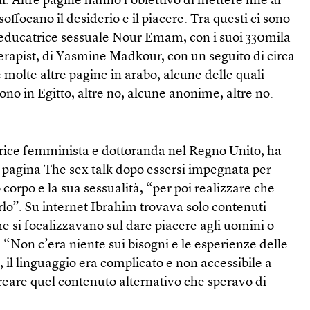
i. Altre pagine hanno l’obiettivo di mettere fine al
soffocano il desiderio e il piacere. Tra questi ci sono
’educatrice sessuale Nour Emam, con i suoi 330mila
erapist, di Yasmine Madkour, con un seguito di circa
molte altre pagine in arabo, alcune delle quali
ono in Egitto, altre no, alcune anonime, altre no.
rice femminista e dottoranda nel Regno Unito, ha
a pagina The sex talk dopo essersi impegnata per
 corpo e la sua sessualità, “per poi realizzare che
lo”. Su internet Ibrahim trovava solo contenuti
he si focalizzavano sul dare piacere agli uomini o
. “Non c’era niente sui bisogni e le esperienze delle
, il linguaggio era complicato e non accessibile a
 creare quel contenuto alternativo che speravo di