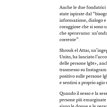
Anche le due fondatrici
state ispirate dal “biso
informazione, dialogo e
coraggiose che si sono u
che speravamo: un’onda
corrente”.
Shrouk el Attar, un’ing
Unito, ha lanciato l’ac
delle persone lgbt+, anc
trasmesso su Instagram.
positivo sulle persone l
e sentirsi a proprio agio
Quando il sesso e la sess
persone più emarginate so
siano le donne e le per