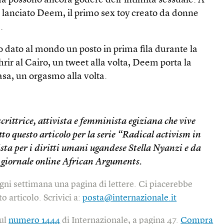
a possono ancora godere dell’intimità sessuale. A
 lanciato Deem, il primo sex toy creato da donne
.
 dato al mondo un posto in prima fila durante la
hrir al Cairo, un tweet alla volta, Deem porta la
asa, un orgasmo alla volta.
l
scrittrice, attivista e femminista egiziana che vive
tto questo articolo per la serie “Radical activism in
vista per i diritti umani ugandese Stella Nyanzi e da
 giornale online African Arguments.
gni settimana una pagina di lettere. Ci piacerebbe
o articolo. Scrivici a:
posta@internazionale.it
sul
numero 1444
di Internazionale, a pagina 47.
Compra