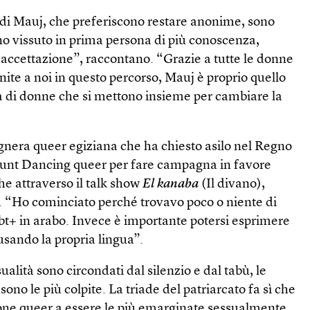
 di Mauj, che preferiscono restare anonime, sono
gno vissuto in prima persona di più conoscenza,
 accettazione”, raccontano. “Grazie a tutte le donne
nite a noi in questo percorso, Mauj è proprio quello
 di donne che si mettono insieme per cambiare la
egnera queer egiziana che ha chiesto asilo nel Regno
count Dancing queer per fare campagna in favore
he attraverso il talk show
El kanaba
(Il divano),
 “Ho cominciato perché trovavo poco o niente di
gbt+ in arabo. Invece è importante potersi esprimere
 usando la propria lingua”.
ualità sono circondati dal silenzio e dal tabù, le
no le più colpite. La triade del patriarcato fa sì che
sone queer a essere le più emarginate sessualmente.