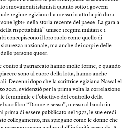
tto i movimenti islamisti quanto sotto i governi
tuale regime egiziano ha messo in atto la più dura
rsone lgbt+ nella storia recente del paese. La gara a
della rispettabilità” unisce i regimi militari e i
ambi concepiscono il loro ruolo come quello di
 sicurezza nazionale, ma anche dei corpi e delle
 delle persone queer.
ne contro il patriarcato hanno molte forme, e quando
l piacere sono al cuore della lotta, hanno anche
uali. Decenni dopo che la scrittrice egiziana Nawal el
 2021, evidenziò per la prima volta la correlazione
le femminile e l’obiettivo del controllo della
el suo libro “Donne e sesso”, messo al bando in
ni prima di essere pubblicato nel 1972, le sue eredi
esto collegamento, ma spiegano come le donne che