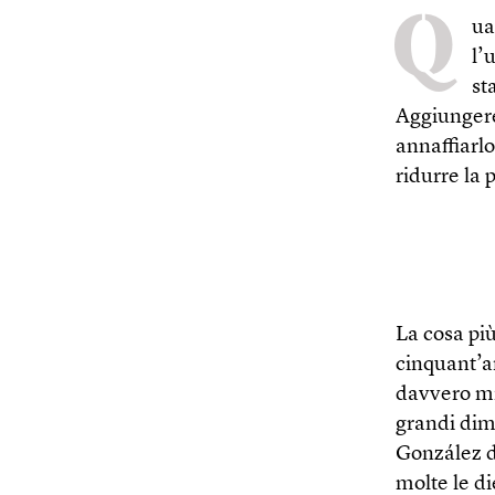
Q
ua
l’
st
Aggiungere 
annaffiarl
ridurre la 
La cosa pi
cinquant’a
davvero mig
grandi dim
González d
molte le d