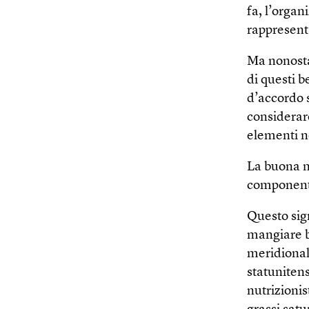
fa, l’organ
rappresent
Ma nonostan
di questi b
d’accordo 
considerare
elementi no
La buona n
componenti 
Questo sign
mangiare b
meridional
statuniten
nutrizionis