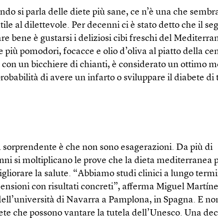
ndo si parla delle diete più sane, ce n’è una che sembr
utile al dilettevole. Per decenni ci è stato detto che il se
are bene è gustarsi i deliziosi cibi freschi del Mediterra
più pomodori, focacce e olio d’oliva al piatto della cen
o con un bicchiere di chianti, è considerato un ottimo 
probabilità di avere un infarto o sviluppare il diabete di t
ù sorprendente è che non sono esagerazioni. Da più di
nni si moltiplicano le prove che la dieta mediterranea 
liorare la salute. “Abbiamo studi clinici a lungo termi
ensioni con risultati concreti”, afferma Miguel Martín
ell’università di Navarra a Pamplona, in Spagna. E no
iete che possono vantare la tutela dell’Unesco. Una de