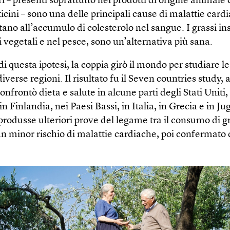
ri – presenti soprattutto nei prodotti di origine animal
ticini – sono una delle principali cause di malattie card
ano all’accumulo di colesterolo nel sangue. I grassi ins
vegetali e nel pesce, sono un’alternativa più sana.
di questa ipotesi, la coppia girò il mondo per studiare le
diverse regioni. Il risultato fu il Seven countries study, 
onfrontò dieta e salute in alcune parti degli Stati Uniti,
n Finlandia, nei Paesi Bassi, in Italia, in Grecia e in Ju
produsse ulteriori prove del legame tra il consumo di g
un minor rischio di malattie cardiache, poi confermato d