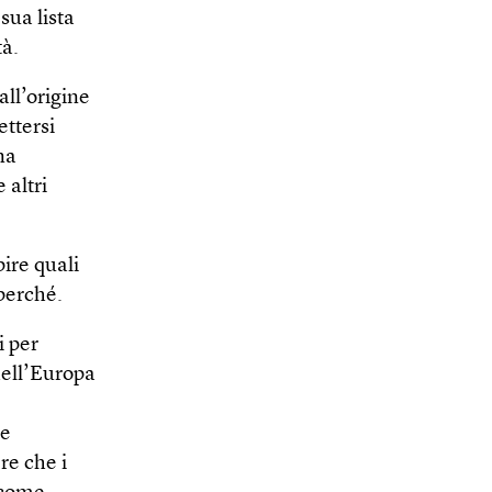
sua lista
tà.
all’origine
ettersi
na
 altri
ire quali
 perché.
i per
dell’Europa
 e
re che i