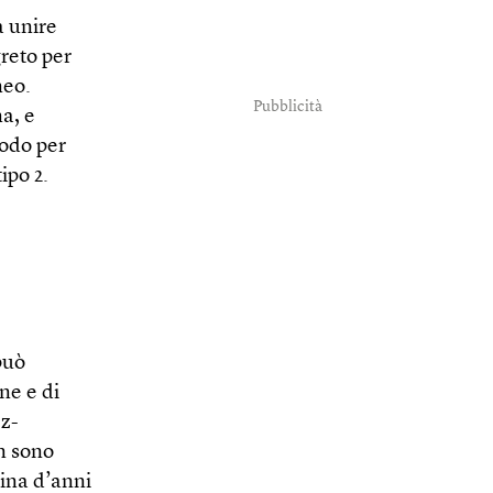
a unire
greto per
neo.
Pubblicità
a, e
modo per
ipo 2.
può
ne e di
ez-
n sono
cina d’anni