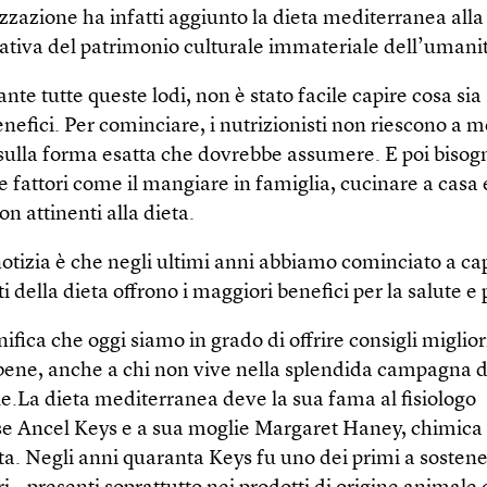
izzazione ha infatti aggiunto la dieta mediterranea alla 
ativa del patrimonio culturale immateriale dell’umani
te tutte queste lodi, non è stato facile capire cosa sia 
enefici. Per cominciare, i nutrizionisti non riescono a m
sulla forma esatta che dovrebbe assumere. E poi bisog
 fattori come il mangiare in famiglia, cucinare a casa e
n attinenti alla dieta.
otizia è che negli ultimi anni abbiamo cominciato a cap
della dieta offrono i maggiori benefici per la salute e
ifica che oggi siamo in grado di offrire consigli miglior
ene, anche a chi non vive nella splendida campagna 
e.La dieta mediterranea deve la sua fama al fisiologo
se Ancel Keys e a sua moglie Margaret Haney, chimica
ta. Negli anni quaranta Keys fu uno dei primi a sostene