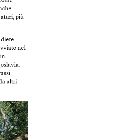
e come
iache
aturi, più
 diete
avviato nel
 in
goslavia.
rassi
a altri