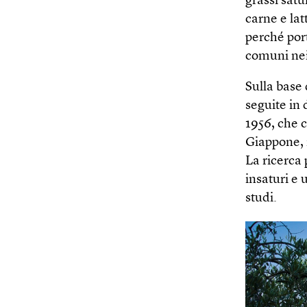
grassi satu
carne e lat
perché port
comuni nei 
Sulla base 
seguite in 
1956, che c
Giappone, i
La ricerca 
insaturi e 
studi.