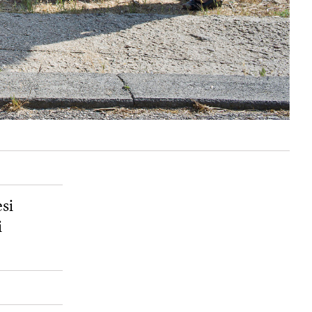
esi
i