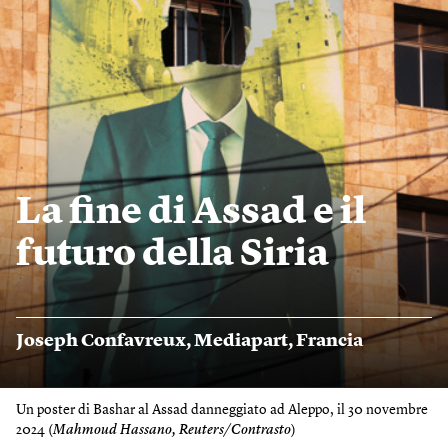
La fine di Assad e il
futuro della Siria
Joseph Confavreux
,
Mediapart
,
Francia
Un poster di Bashar al Assad danneggiato ad Aleppo, il 30 novembre
2024 (
Mahmoud Hassano, Reuters/Contrasto
)